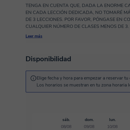
TENGA EN CUENTA QUE, DADA LA ENORME C
EN CADA LECCIÓN DEDICADA, NO TOMARÉ M
DE 3 LECCIONES. POR FAVOR, PÓNGASE EN 
CUALQUIER NÚMERO DE CLASES MENOS DE 3. 
LECCIÓN DE PRUEBA GRATUITA ANTES DE LA
Leer más
MATERIAL PARA QUE LO MIRA PARA TENER UN
LECCIÓN DE PRUEBA. Gracias por su comprensió
Disponibilidad
Una vez que vea sus archivos y acepte continuar, l
ejercicios, sin importar el esfuerzo que requiera.
Elige fecha y hora para empezar a reservar tu 
Mis clases son una mezcla de partes escritas, orale
Los horarios se muestran en tu zona horaria l
Me gusta mostrar los conceptos de Física y cómo se 
Una vez que tenga claro el significado del concept
de 'conexión' con él, entonces nos sumergiremos e
tratamiento matemático del mismo.
sáb.
dom.
lun.
Cuando el estudiante esté particularmente interesad
08/08
09/08
10/08