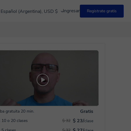
Ingresar
Español (Argentina), USD $
Registrate gratis
Gratis
ba gratuita 20 min.
$ 23/
 10 o 20 clases
$ 32
clase
$ 27/
 5 clases
$ 32
clase