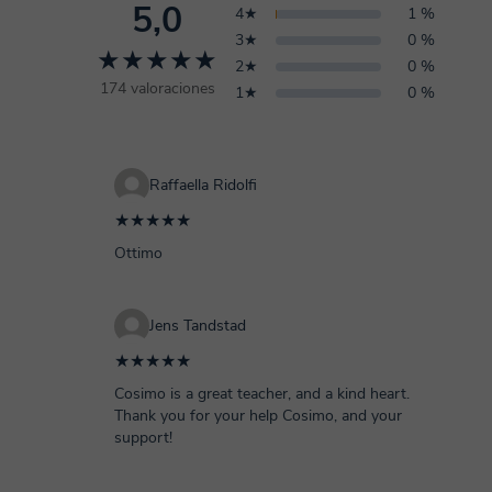
5,0
4★
1 %
3★
0 %
★★★★★
2★
0 %
174 valoraciones
1★
0 %
Raffaella Ridolfi
★★★★★
Ottimo
Jens Tandstad
★★★★★
Cosimo is a great teacher, and a kind heart.
Thank you for your help Cosimo, and your
support!