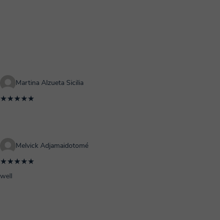
Martina Alzueta Sicilia
★★★★★
Melvick Adjamaidotomé
★★★★★
well