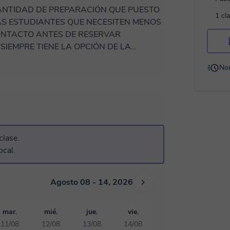
ANTIDAD DE PREPARACIÓN QUE PUESTO
1 cl
ÁS ESTUDIANTES QUE NECESITEN MENOS
CONTACTO ANTES DE RESERVAR
SIEMPRE TIENE LA OPCIÓN DE LA
 CUAL PUEDE ENVIARME ALGÚN
No
A DISCUSIÓN SIGNIFICATIVA EN LA
n.
e garantizo que resolveremos todos los
clase.
s y cinestésicas.
ocal.
aplican en la vida real.
o de Física y hayamos establecido una suerte
n la formulación del problema y el
Agosto 08 - 14, 2026
mar.
mié.
jue.
vie.
o, también prepararía 'fuera de línea'
11/08
12/08
13/08
14/08