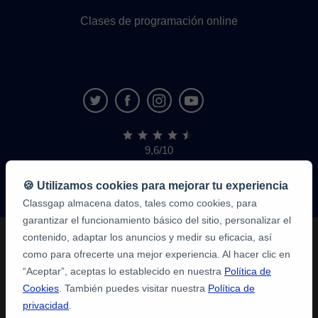
Clases de programación online
9,6/10
1.339.284
opiniones
de
🍪 Utilizamos cookies para mejorar tu experiencia
alumnos
Classgap almacena datos, tales como cookies, para
garantizar el funcionamiento básico del sitio, personalizar el
contenido, adaptar los anuncios y medir su eficacia, así
como para ofrecerte una mejor experiencia. Al hacer clic en
“Aceptar”, aceptas lo establecido en nuestra
Política de
Cookies
. También puedes visitar nuestra
Política de
privacidad
.