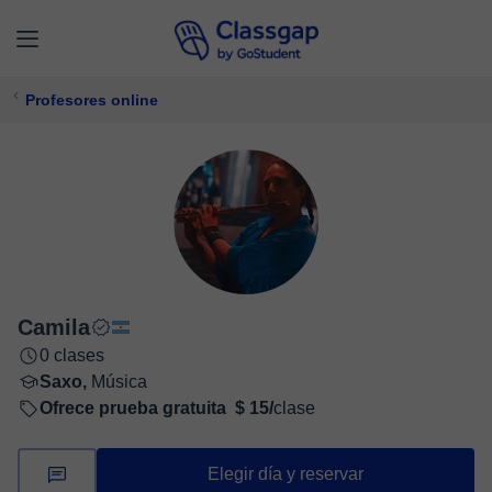
Profesores online
Camila
0 clases
Saxo,
Música
Ofrece prueba gratuita
$ 15/
clase
Elegir día y reservar