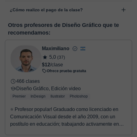
Las clases se realizan en el aula virtual de Classgap,
“Cambiar fecha”.
¿Cómo realizo el pago de la clase?
desarrollada para el ámbito formativo con muchas
funcionalidades específicas para ello, como el vídeo-chat, la
En el momento en que selecciones una clase o un pack de
pizarra virtual o el editor de textos a tiempo real. En el siguiente
Otros profesores de Diseño Gráfico que te
horas, podrás realizar el pago mediante nuestro TPV virtual.
enlace puedes ver una demo del aula y conocerla:
Ver aula
recomendamos:
Tienes dos opciones para efectuar el pago:
virtual
- Tarjeta de crédito.
- Paypal.
Maximiliano
Una vez realices el pago de la clase, recibirás un e-mail de
5,0
(37)
confirmación de la reserva.
$12
/clase
Ofrece prueba gratuita
466 clases
Diseño Gráfico, Edición video
Premier
InDesign
Ilustrator
Photoshop
⭐ Profesor popular! Graduado como licenciado en
Comunicación Visual desde el año 2009, con un
postítulo en educación; trabajando activamente en
compañ...