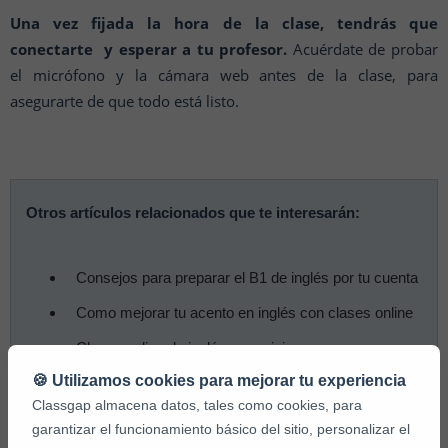
Una vez fijada la hora de la clase, tendrás que
conectarte y esperar a tu profesor.
Acuérdate de probar
el micrófono y la cámara web antes de la clase, para
asegurarte de que todo está listo.
Otros artículos relacionados que te interesarán:
Consejos para preparar el B1 de inglés por tu cuenta
Como mejorar tu acento en inglés con clases online
Clases online de inglés para viajar
🍪 Utilizamos cookies para mejorar tu experiencia
Mejora tu media con clases de inglés online
Classgap almacena datos, tales como cookies, para
Cómo encontrar un profesor de inglés online
garantizar el funcionamiento básico del sitio, personalizar el