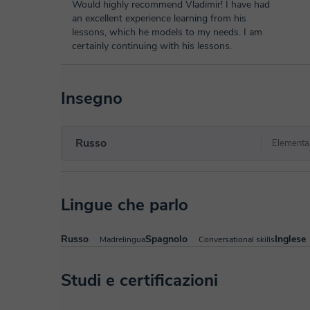
Would highly recommend Vladimir! I have had
an excellent experience learning from his
lessons, which he models to my needs. I am
certainly continuing with his lessons.
Insegno
Russo
Elementa
Lingue che parlo
Russo
Spagnolo
Inglese
Madrelingua
Conversational skills
Studi e certificazioni