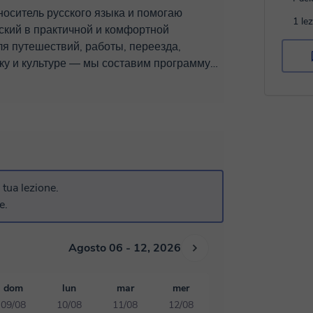
1 le
ский в практичной и комфортной
ыку и культуре — мы составим программу
 наших занятиях вы: ✅
нимаю трудности, с которыми сталкиваются
a tua lezione.
e.
ния.
Agosto 06 - 12, 2026
dom
lun
mar
mer
09/08
10/08
11/08
12/08