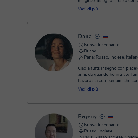
e inglese. Insegno il russo com
straniera. Adoro viaggiar...
Vedi di più
Dana
Nuovo Insegnante
Russo
Parla: Russo, Inglese, Italia
Ciao a tutti! Insegno con piace
anni, da quando ho iniziato l'uni
Lavoro sia con bambini che con 
Amo dedicarmi ai miei student..
Vedi di più
Evgeny
Nuovo Insegnante
Russo, Inglese