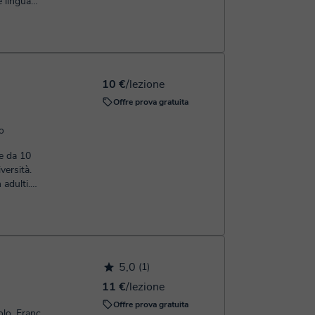
e lingua
10 €
/lezione
Offre prova gratuita
no
re da 10
versità.
adulti.
.
5,0
(1)
11 €
/lezione
Offre prova gratuita
Parla: Russo, Inglese, Spagnolo, Francese, Italiano