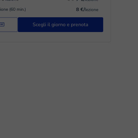
8 €/
zione (60 min.)
lezione
Scegli il giorno e prenota