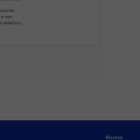
 una mia
Le sue
o didattico
Risorse