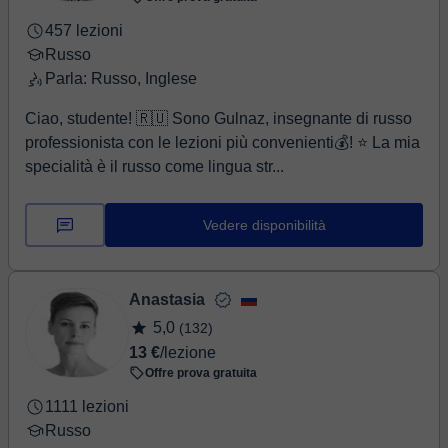
заниматься разговорной практикой, чтением,
afraid of making mistakes, and begin understanding
произношением, грамматикой или просто учиться
457 lezioni
spoken Russian in real life. ☀️ Book a consultation:
лучше понимать русский язык на слух. Уроки всегда
Russo
We’ll get to know each other, talk about your goals and
подстраиваются под ваши цели, интересы и темп
Parla: Russo, Inglese
priorities, do a quick assessment, and figure out the best
обучения. Мне нравится дружелюбная атмосфера на
starting point for you.
Ciao, studente! 🇷🇺 Sono Gulnaz, insegnante di russo
занятиях. Я верю, что язык лучше учить спокойно и с
professionista con le lezioni più convenienti💰! ⭐️ La mia
интересом, а не через стресс и давление. Поэтому
specialità è il russo come lingua str...
на уроках можно и нужно задавать вопросы,
ошибаться и учиться шаг за шагом 😊
Vedere disponibilità
Anastasia
5,0
(132)
13 €
/lezione
Offre prova gratuita
1111 lezioni
Russo