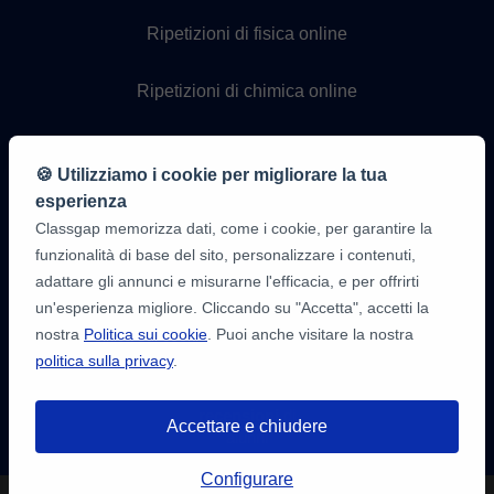
Ripetizioni di fisica online
Ripetizioni di chimica online
Lezioni di programmazione
online
🍪 Utilizziamo i cookie per migliorare la tua
esperienza
Classgap memorizza dati, come i cookie, per garantire la
funzionalità di base del sito, personalizzare i contenuti,
adattare gli annunci e misurarne l'efficacia, e per offrirti
un'esperienza migliore. Cliccando su "Accetta", accetti la
nostra
Politica sui cookie
. Puoi anche visitare la nostra
politica sulla privacy
.
9,6/10
1.339.284
recensioni
di
Accettare e chiudere
alunni
Hai a disposizione fino a
3 test gratuiti
Configurare
di 20 minuti per trovare un insegnante.