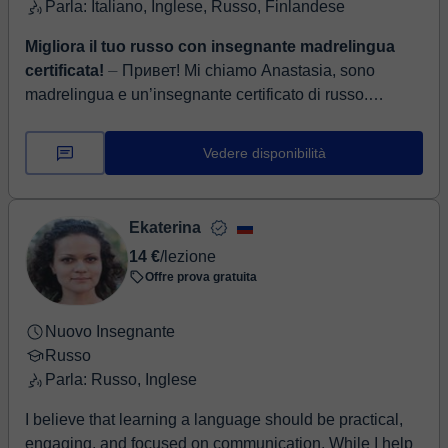
Parla: Italiano, Inglese, Russo, Finlandese
Migliora il tuo russo con insegnante madrelingua
certificata!
⏤ Привет! Mi chiamo Anastasia, sono
madrelingua e un’insegnante certificato di russo.
Insegno russo da più di 5 anni insegno in lingua italiana
e l...
Vedere disponibilità
Ekaterina
14 €
/lezione
Offre prova gratuita
Nuovo Insegnante
Russo
Parla: Russo, Inglese
I believe that learning a language should be practical,
engaging, and focused on communication. While I help