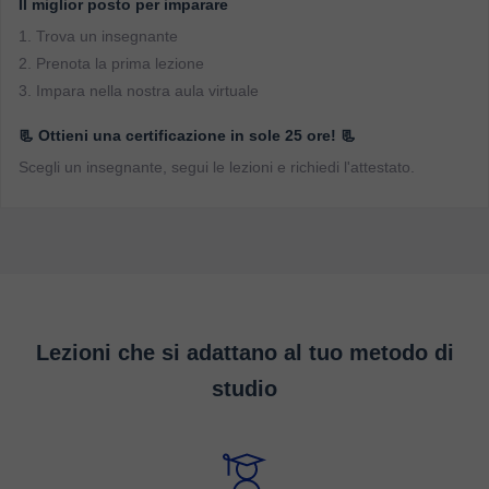
Studying with me, you will feel progress and confidence
Il miglior posto per imparare
in your abilities! Sign up for a trial lesson, I'll test your
1. Trova un insegnante
current level of Russian (if you're a beginner, we'll start
2. Prenota la prima lezione
with the alphabet) and then I'll give you a personalized
3. Impara nella nostra aula virtuale
learning plan that will help you learn Russian faster and
more efficiently than you could on your own! See you at
📃 Ottieni una certificazione in sole 25 ore! 📃
the trial lesson!
Scegli un insegnante, segui le lezioni e richiedi l'attestato.
Lezioni che si adattano al tuo metodo di
studio