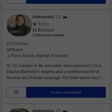
Aleksandra
5,0
(1)
11 €
/lezione
Offre prova gratuita
15 lezioni
Russo
Parla: Russo, Inglese, Francese
Hi, I’m Sandra! ☀️ My education and experience: I’m a
linguist (Bachelor's degree) and a certified teacher of
Russian as a foreign language. For three years now, I’ve
been helping adult students learn Russian. ☀️ Why do
my students choose me? Here’s what they say:
Vedere disponibilità
“Lessons with you turned into a great weekly routine.”
“You’re kind of crazy in the best way. I can talk to you
about anything, and it’s always interesting.” “She makes
Aleksandra