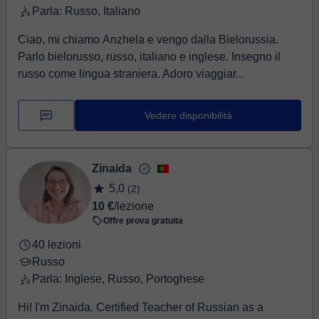
Parla: Russo, Italiano
that the best results come when students develop the
skills to keep learning independently, so I share
Ciao, mi chiamo Anzhela e vengo dalla Bielorussia.
practical tools and strategies you can use outside our
Parlo bielorusso, russo, italiano e inglese. Insegno il
lessons as well. I am particularly well suited to work with
russo come lingua straniera. Adoro viaggiar...
Russian-speaking students and speakers of other Slavic
languages. As a native Russian speaker with a PhD in
Slavic Studies, I understand the specific challenges that
Vedere disponibilità
Slavic-language speakers face when learning English. I
can identify common patterns of error, explain why they
occur, and help students avoid them before they become
Zinaida
habits.
5,0
(2)
10 €
/lezione
Offre prova gratuita
40 lezioni
Russo
Parla: Inglese, Russo, Portoghese
Hi! I'm Zinaida. Certified Teacher of Russian as a