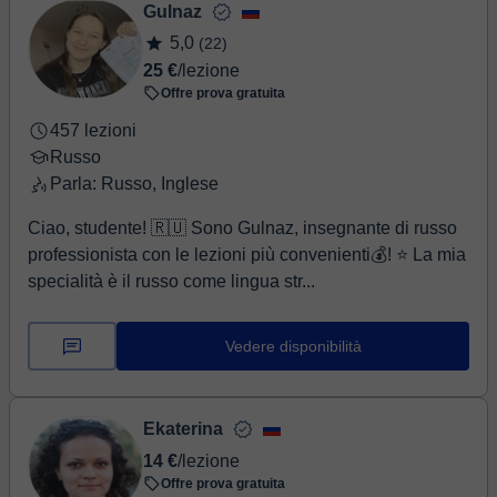
Gulnaz
5,0
(22)
25 €
/lezione
Offre prova gratuita
457 lezioni
Russo
Parla: Russo, Inglese
Ciao, studente! 🇷🇺 Sono Gulnaz, insegnante di russo
professionista con le lezioni più convenienti💰! ⭐️ La mia
specialità è il russo come lingua str...
Vedere disponibilità
Ekaterina
14 €
/lezione
Offre prova gratuita