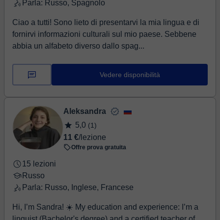
Parla: Russo, Spagnolo
Ciao a tutti! Sono lieto di presentarvi la mia lingua e di
fornirvi informazioni culturali sul mio paese. Sebbene
abbia un alfabeto diverso dallo spag...
Vedere disponibilità
Aleksandra
5,0
(1)
11 €
/lezione
Offre prova gratuita
15 lezioni
Russo
Parla: Russo, Inglese, Francese
Hi, I’m Sandra! ☀️ My education and experience: I’m a
linguist (Bachelor's degree) and a certified teacher of