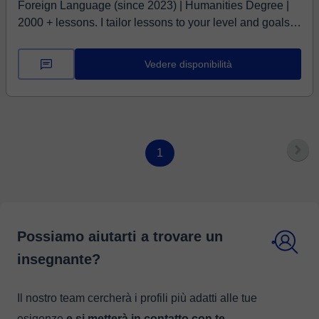
Foreign Language (since 2023) | Humanities Degree |
2000 + lessons. I tailor lessons to your level and goals.
For beginners (A0-A2), we build strong foundations with
grammar, vocabulary, and practical speaking. For the
Vedere disponibilità
intermediate level (B1+|B2), we focus on conversational
Russian, taking into account your interests, developing
an understanding of Russian cases, verbs and fluency. I
am your personal guide to Russian. With structured
lessons and patient support, I will help you make real
1
progress.
Possiamo aiutarti a trovare un
insegnante?
Il nostro team cercherà i profili più adatti alle tue
esigenze
e si metterà in contatto con te
.