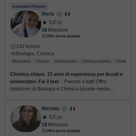
Insegnante Premium
Maria
5,0
(6)
16 €
/lezione
Offre prova gratuita
130 lezioni
Biologia, Chimica
Biochimica
Chimica
Stechiometria
Chimica organica
Chimica ino
Chimica chiara: 15 anni di esperienza per liceali e
universitari. Fai il test
⏤ Piacere a tutti! Offro
ripetizioni di Biologia e Chimica (scuole medie,
superiori e università). Aiuto sia a recuperare debiti
scolastici sia a miglio...
Michela
5,0
(5)
18 €
/lezione
Offre prova gratuita