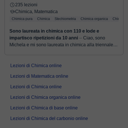
235 lezioni
Chimica, Matematica
Chimica pura
Chimica
Stechiometria
Chimica organica
Chimica d
Sono laureata in chimica con 110 e lode e
impartisco ripetizioni da 10 anni
⏤ Ciao, sono
Michela e mi sono laureata in chimica alla triennale e
alla magistrale con 110 e lode. Sto attualmente
proseguendo questo percorso con un d...
Lezioni di Chimica online
Lezioni di Matematica online
Lezioni di Chimica online
Lezioni di Chimica organica online
Lezioni di Chimica di base online
Lezioni di Chimica del carbonio online