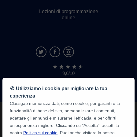
Lezioni di programmazione
online
9,6/10
1.339.284
recensioni
di
🍪 Utilizziamo i cookie per migliorare la tua
alunni
esperienza
Classgap memorizza dati, come i cookie, per garantire la
funzionalità di base del sito, personalizzare i contenuti,
adattare gli annunci e misurarne l'efficacia, e per offrirti
un'esperienza migliore. Cliccando su "Accetta", accetti la
nostra
Politica sui cookie
. Puoi anche visitare la nostra