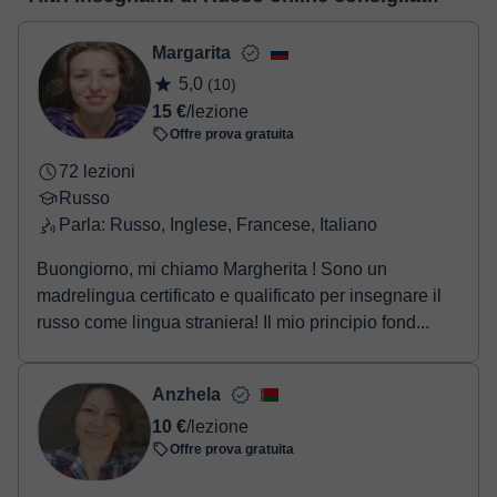
realizzare il pagamento tramite carta di credito o debito.
conoscerla:
Vedere l'aula virtuale
- Carta di credito/debito.
- Paypal.
Margarita
Una volta che hai realizzato il pagamento, riceverai un email di
5,0
(10)
conferma della prenotazione.
15 €
/lezione
Offre prova gratuita
72 lezioni
Russo
Parla: Russo, Inglese, Francese, Italiano
Buongiorno, mi chiamo Margherita ! Sono un
madrelingua certificato e qualificato per insegnare il
russo come lingua straniera! Il mio principio fond...
Anzhela
10 €
/lezione
Offre prova gratuita