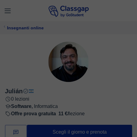
Insegnanti online
Julián
0 lezioni
Software,
Informatica
Offre prova gratuita
11 €/
lezione
Scegli il giorno e prenota