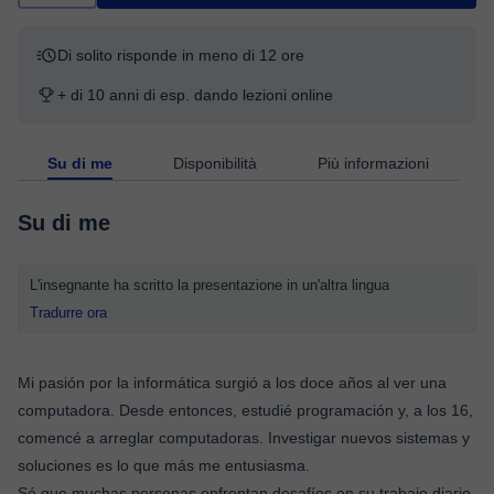
Di solito risponde in meno di 12 ore
+ di 10 anni di esp. dando lezioni online
Su di me
Disponibilità
Più informazioni
Su di me
L'insegnante ha scritto la presentazione in un'altra lingua
Tradurre ora
Mi pasión por la informática surgió a los doce años al ver una
computadora. Desde entonces, estudié programación y, a los 16,
comencé a arreglar computadoras. Investigar nuevos sistemas y
soluciones es lo que más me entusiasma.
Sé que muchas personas enfrentan desafíos en su trabajo diario,