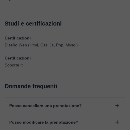
Studi e certificazioni
Certificazioni
Diseño Web (Html, Css, Js, Php, Mysql)
Certificazioni
Soporte It
Domande frequenti
Posso cancellare una prenotazione?
Sì, puoi cancellare una prenotazione fino ad un massimo di 8 ore
Posso modificare la prenotazione?
prima della lezione, indicando il motivo della cancellazione.
Studieremo ogni caso in maniera personale per procedere alla