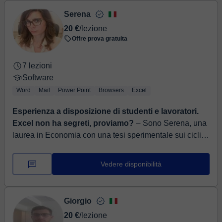
Serena
20 €
/lezione
Offre prova gratuita
7 lezioni
Software
Word
Mail
Power Point
Browsers
Excel
Esperienza a disposizione di studenti e lavoratori.
Excel non ha segreti, proviamo?
⏤ Sono Serena, una
laurea in Economia con una tesi sperimentale sui cicli
economici e 20 anni di esperienza nel settore
automotive dove ho ricoperto mol...
Vedere disponibilità
Giorgio
20 €
/lezione