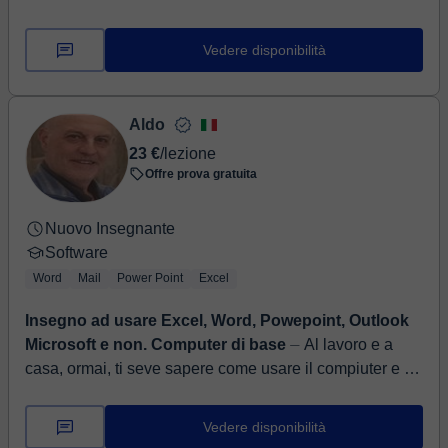
lavoro, sempre pronta ad affrontare nuove sfide e a
mettere le mie ...
Vedere disponibilità
Aldo
23 €
/lezione
Offre prova gratuita
Nuovo Insegnante
Software
Word
Mail
Power Point
Excel
Insegno ad usare Excel, Word, Powepoint, Outlook
Microsoft e non. Computer di base
⏤ Al lavoro e a
casa, ormai, ti seve sapere come usare il compiuter e i
suoi programmi. Ti posso aiutare ad entrare in questo
bellissimo mondo ed utili...
Vedere disponibilità