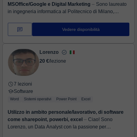
MSOffice/Google e Digital Marketing
⏤ Sono laureato
in ingegneria informatica al Politecnico di Milano,
collaboro con importanti aziende per lo sviluppo e
manutenzione web. Ho una grande p...
Vedere disponibilità
Lorenzo
20 €
/lezione
7 lezioni
Software
Word
Sistemi operativi
Power Point
Excel
Utilizzo in ambito personale/lavorativo, di software
come sharepoint, powerbi, excel
⏤ Ciao! Sono
Lorenzo, un Data Analyst con la passione per
l'insegnamento e la semplificazione dei processi