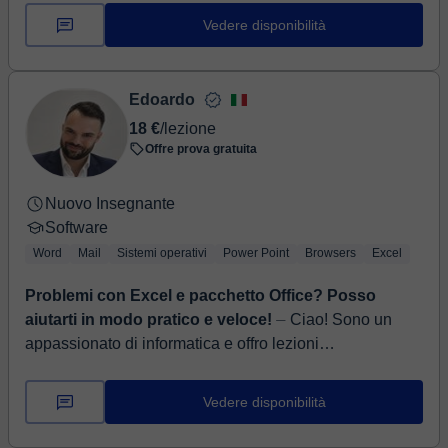
complessi. Il mio percorso è un mix tecnico e...
Vedere disponibilità
Edoardo
18 €
/lezione
Offre prova gratuita
Nuovo Insegnante
Software
Word
Mail
Sistemi operativi
Power Point
Browsers
Excel
Problemi con Excel e pacchetto Office? Posso
aiutarti in modo pratico e veloce!
⏤ Ciao! Sono un
appassionato di informatica e offro lezioni
personalizzate di Excel e Pacchetto Office pensate
specificamente per studenti delle scuole ...
Vedere disponibilità