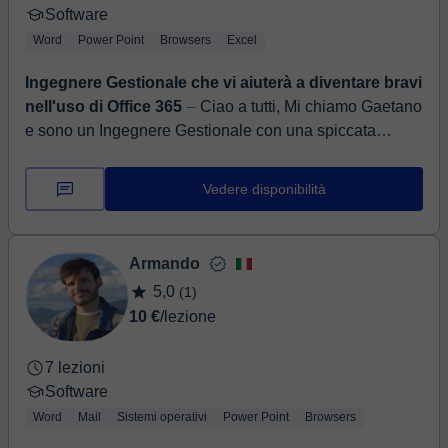
Software
Word
Power Point
Browsers
Excel
Ingegnere Gestionale che vi aiuterà a diventare bravi
nell'uso di Office 365
⏤ Ciao a tutti, Mi chiamo Gaetano
e sono un Ingegnere Gestionale con una spiccata
passione per l'informatica. Nelle mie lezioni vi aiuterò
ad aumentare ...
Vedere disponibilità
Armando
5,0
(1)
10 €
/lezione
7 lezioni
Software
Word
Mail
Sistemi operativi
Power Point
Browsers