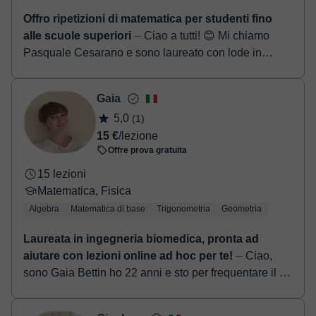
Offro ripetizioni di matematica per studenti fino
alle scuole superiori
⏤ Ciao a tutti! 😊 Mi chiamo
Pasquale Cesarano e sono laureato con lode in
Ingegneria Elettronica 🎓. Ho maturato diversi anni di
esperienza in un'azie...
Gaia
5,0
(1)
15 €
/lezione
Offre prova gratuita
15 lezioni
Matematica, Fisica
Algebra
Matematica di base
Trigonometria
Geometria
Laureata in ingegneria biomedica, pronta ad
aiutare con lezioni online ad hoc per te!
⏤ Ciao,
sono Gaia Bettin ho 22 anni e sto per frequentare il 2°
anno magistrale di Ingegneria Biomedica con
indirizzo Biomeccanica presso il Politecnico...