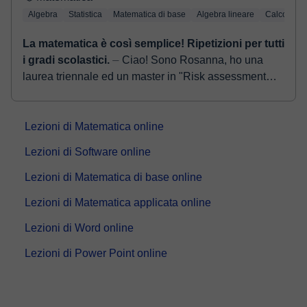
Algebra
Statistica
Matematica di base
Algebra lineare
Calcolo
La matematica è così semplice! Ripetizioni per tutti
i gradi scolastici.
⏤ Ciao! Sono Rosanna, ho una
laurea triennale ed un master in "Risk assessment
and analysis of company assets" e sono neolaureata
in management e consul...
Lezioni di Matematica online
Lezioni di Software online
Lezioni di Matematica di base online
Lezioni di Matematica applicata online
Lezioni di Word online
Lezioni di Power Point online