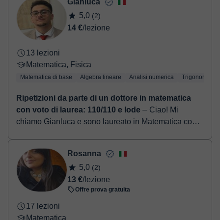
Gianluca
5,0
(2)
14 €
/lezione
13 lezioni
Matematica, Fisica
Matematica di base
Algebra lineare
Analisi numerica
Trigonometria
Ripetizioni da parte di un dottore in matematica
con voto di laurea: 110/110 e lode
⏤ Ciao! Mi
chiamo Gianluca e sono laureato in Matematica con
lode. Da anni aiuto studenti di tutte le età a capire (e
spesso anche a rivalutare!) la mat...
Rosanna
5,0
(2)
13 €
/lezione
Offre prova gratuita
17 lezioni
Matematica