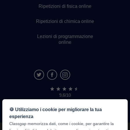
Ripetizioni di fisica online
Ripetizioni di chimica online
Lezioni di programmazione
online
9,6/10
1.339.284
recensioni
di
🍪 Utilizziamo i cookie per migliorare la tua
alunni
esperienza
Classgap memorizza dati, come i cookie, per garantire la