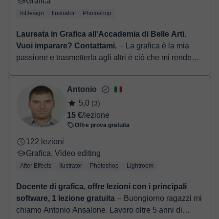
Grafica
InDesign
Ilustrator
Photoshop
Laureata in Grafica all'Accademia di Belle Arti.
Vuoi imparare? Contattami.
⏤ La grafica è la mia
passione e trasmetterla agli altri è ciò che mi rende
felice. Sono una persona empatica, attenta e molto
paziente: mi piace far se...
Antonio
5,0
(3)
15 €
/lezione
Offre prova gratuita
122 lezioni
Grafica, Video editing
After Effects
Ilustrator
Photoshop
Lightroom
Docente di grafica, offre lezioni con i principali
software, 1 lezione gratuita
⏤ Buongiorno ragazzi mi
chiamo Antonio Ansalone. Lavoro oltre 5 anni di