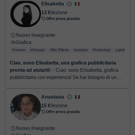
- Paypal.
Elisabetta
Una volta che hai realizzato il pagamento, riceverai un email di
13 €
/lezione
conferma della prenotazione.
Offre prova gratuita
Nuovo Insegnante
Grafica
Premier
InDesign
After Effects
Ilustrator
Photoshop
Lightroom
Ciao, sono Elisabetta, una grafica pubblicitaria
pronta ad aiutarti!
⏤ Ciao, sono Elisabetta, grafica
pubblicitaria con esperienza! Se hai bisogno di un
sostegno creativo o vuoi imparare ad usare i
programmi Adobe, sono q...
Anastasia
15 €
/lezione
Offre prova gratuita
Nuovo Insegnante