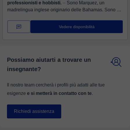
professionisti e hobbisti.
⏤ Sono Marquez, un
madrelingua inglese originario delle Bahamas. Sono un
architetto d'interni e project manager attualmente
residente a Barcellona. Offr...
Vedere disponibilità
Possiamo aiutarti a trovare un
insegnante?
Il nostro team cercherà i profili più adatti alle tue
esigenze
e si metterà in contatto con te
.
Richiedi assistenza