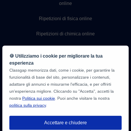
online
Ripetizioni di fisica online
Ripetizioni di chimica online
Lezioni di programmazione
online
🍪 Utilizziamo i cookie per migliorare la tua
esperienza
Classgap memorizza dati, come i cookie, per garantire la
funzionalità di base del sito, personalizzare i contenuti,
adattare gli annunci e misurarne l'efficacia, e per offrirti
un'esperienza migliore. Cliccando su "Accetta", accetti la
nostra
Politica sui cookie
. Puoi anche visitare la nostra
politica sulla privacy
.
9,6/10
1.339.284
recensioni
di
Accettare e chiudere
alunni