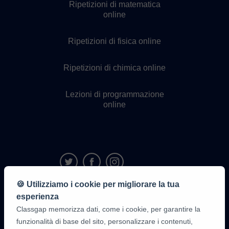
Ripetizioni di matematica
online
Ripetizioni di fisica online
Ripetizioni di chimica online
Lezioni di programmazione
online
🍪 Utilizziamo i cookie per migliorare la tua
esperienza
9,6/10
1.339.284
Classgap memorizza dati, come i cookie, per garantire la
recensioni
di
funzionalità di base del sito, personalizzare i contenuti,
alunni