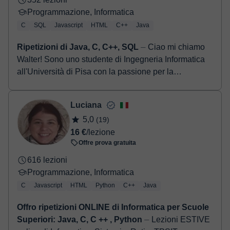
Programmazione, Informatica
C
SQL
Javascript
HTML
C++
Java
Ripetizioni di Java, C, C++, SQL
⏤ Ciao mi chiamo
Walter! Sono uno studente di Ingegneria Informatica
all'Università di Pisa con la passione per la
programmazione e per l'informatica in...
Luciana
5,0
(19)
16 €
/lezione
Offre prova gratuita
616 lezioni
Programmazione, Informatica
C
Javascript
HTML
Python
C++
Java
Offro ripetizioni ONLINE di Informatica per Scuole
Superiori: Java, C, C ++ , Python
⏤ Lezioni ESTIVE