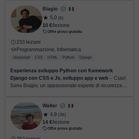
- Paypal.
Una volta che hai realizzato il pagamento, riceverai un email di
Biagio
conferma della prenotazione.
5,0
(6)
10 €
/lezione
Offre prova gratuita
233 lezioni
Programmazione, Informatica
Javascript
CSS
HTML
Python
Django
Esperienza sviluppo Python con framework
Django con CSS e Js, sviluppo app e web
⏤ Ciao!
Sono Biagio, un appassionato esperto di sicurezza
informatica con oltre 5 anni di esperienza nel settore.
Oltre alla mia esperienza pratica in s...
Walter
4,9
(36)
14 €
/lezione
Offre prova gratuita
352 lezioni