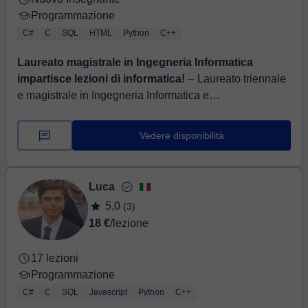
Programmazione
C#
C
SQL
HTML
Python
C++
Laureato magistrale in Ingegneria Informatica
impartisce lezioni di informatica!
⏤ Laureato triennale
e magistrale in Ingegneria Informatica e
dell'Automazione impartisce lezioni di informatica per
qualsiasi livello e rivolte a chiun...
Vedere disponibilità
Luca
5,0
(3)
18 €
/lezione
17 lezioni
Programmazione
C#
C
SQL
Javascript
Python
C++