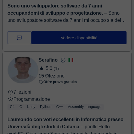
Sono uno sviluppatore software da 7 anni
occupandomi di sviluppo e progettazione.
⏤ Sono
uno sviluppatore software da 7 anni mi occupo sia dello
sviluppo sua della progettazione ecco le principali
tecnologie che conosco: Tecnologie p...
Vedere disponibilità
Serafino
5,0
(1)
15 €
/lezione
Offre prova gratuita
7 lezioni
Programmazione
C#
C
Unity
Python
C++
Assembly Language
Laureando con voti eccellenti in Informatica presso
Università degli studi di Catania
⏤ printf("Hello
world!"); Ciao, sono Serafino Pirronitto, laureando in