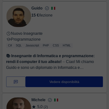
Guido
15 €
/lezione
Nuovo Insegnante
Programmazione
C#
SQL
Javascript
PHP
CSS
HTML
📚 Insegnante di Informatica e programmazione:
rendi il computer il tuo alleato!
⏤ Ciao! Mi chiamo
Guido e sono un diplomato in Informatica e
Telecomunicazioni con una grande passione per la
programmazione, lo sviluppo software e la ...
Vedere disponibilità
Michele
5,0
(2)