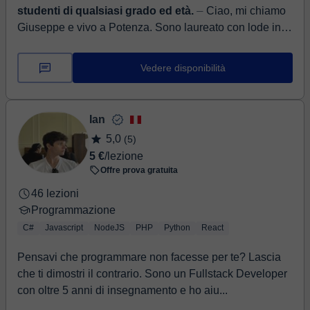
studenti di qualsiasi grado ed età.
⏤ Ciao, mi chiamo
Giuseppe e vivo a Potenza. Sono laureato con lode in
ingegneria informatica e benché non abbia certificazioni
per l'insegnamento ho se...
Vedere disponibilità
Ian
5,0
(5)
5 €
/lezione
Offre prova gratuita
46 lezioni
Programmazione
C#
Javascript
NodeJS
PHP
Python
React
Pensavi che programmare non facesse per te? Lascia
che ti dimostri il contrario. Sono un Fullstack Developer
con oltre 5 anni di insegnamento e ho aiu...