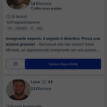
14 €
/lezione
Offre prova gratuita
16 lezioni
Programmazione
C#
ASP.NET
C
SQL
Insegnante esperto, il segreto è divertirsi. Prova una
lezione gratuita!
⏤ Benvenuti alle mie lezioni! Sono
Michele, un appassionato insegnante con una passione
per l'apprendimento e la condivisione della conoscenza.
La mia ...
Vedere disponibilità
Luca
13 €
/lezione
Nuovo Insegnante