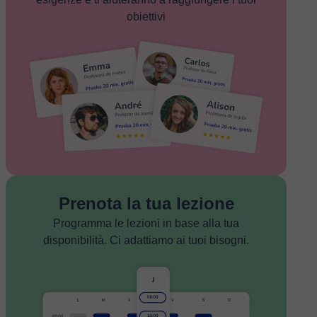
obiettivi
Prenota la tua lezione
Programma le lezioni in base alla tua
disponibilità. Ci adattiamo ai tuoi bisogni.