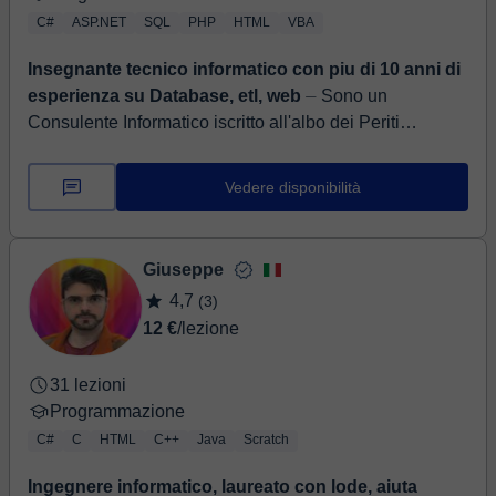
C#
ASP.NET
SQL
PHP
HTML
VBA
Insegnante tecnico informatico con piu di 10 anni di
esperienza su Database, etl, web
⏤ Sono un
Consulente Informatico iscritto all'albo dei Periti
Industriali e Periti Industriali Laureati con piu di 10 anni
di esperienza come consulente...
Vedere disponibilità
Giuseppe
4,7
(3)
12 €
/lezione
31 lezioni
Programmazione
C#
C
HTML
C++
Java
Scratch
Ingegnere informatico, laureato con lode, aiuta