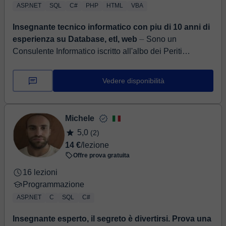
ASP.NET
SQL
C#
PHP
HTML
VBA
Insegnante tecnico informatico con piu di 10 anni di
esperienza su Database, etl, web
⏤ Sono un
Consulente Informatico iscritto all'albo dei Periti
Industriali e Periti Industriali Laureati con piu di 10 anni
di esperienza come consulente...
Vedere disponibilità
Michele
5,0
(2)
14 €
/lezione
Offre prova gratuita
16 lezioni
Programmazione
ASP.NET
C
SQL
C#
Insegnante esperto, il segreto è divertirsi. Prova una