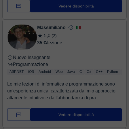
Vedere disponibilità
Massimiliano
5,0
(2)
35 €
/lezione
Nuovo Insegnante
Programmazione
ASP.NET
iOS
Android
Web
Java
C
C#
C++
Python
HT
Le mie lezioni di informatica e programmazione sono
un'esperienza unica, caratterizzata dal mio approccio
altamente intuitivo e dall'abbondanza di pra...
Vedere disponibilità