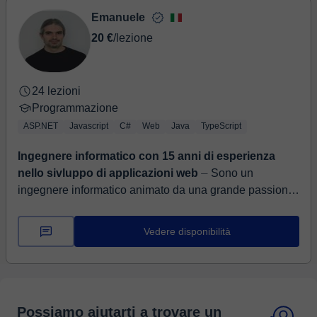
Emanuele
20 €
/lezione
24 lezioni
Programmazione
ASP.NET
Javascript
C#
Web
Java
TypeScript
Ingegnere informatico con 15 anni di esperienza
nello sivluppo di applicazioni web
⏤ Sono un
ingegnere informatico animato da una grande passione
per la scienza e la tecnologia fin da quando ero
bambino. Ho maturato una vasta esperienz...
Vedere disponibilità
Possiamo aiutarti a trovare un