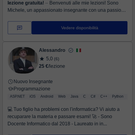
lezione gratuita!
⏤ Benvenuti alle mie lezioni! Sono
Michele, un appassionato insegnante con una passione
per l'apprendimento e la condivisione della conoscenza.
La mia ...
Vedere disponibilità
Alessandro
5,0
(6)
25 €
/lezione
Nuovo Insegnante
Programmazione
ASP.NET
iOS
Android
Web
Java
C
C#
C++
Python
HT
💻 Tuo figlio ha problemi con l'informatica? Vi aiuto a
recuparare la materia e passare esami! 🚀 - Sono
Docente Informatico dal 2018 - Laureato in in...