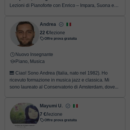
Lezioni di Pianoforte con Enrico – Impara, Suona e
Crea Musica con Fiducia Ciao a tutti! Mi chiamo
Enrico, sono un pianista e musicista professioni...
Andrea
22 €
/lezione
Offre prova gratuita
Nuovo Insegnante
Piano, Musica
🎹 Ciao! Sono Andrea (Italia, nato nel 1982). Ho
ricevuto formazione in musica jazz e classica. Mi
sono laureato al Conservatorio di Amsterdam, dove...
Mayumi U.
7 €
/lezione
Offre prova gratuita