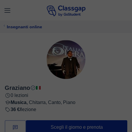
Insegnanti online
Graziano
0 lezioni
Musica,
Chitarra, Canto, Piano
36 €/
lezione
Scegli il giorno e prenota