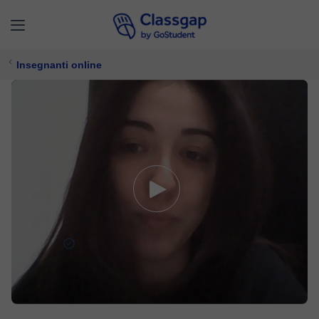
Insegnanti online
Daniela
0 lezioni
Chimica,
Biologia
Offre prova gratuita
18 €/
lezione