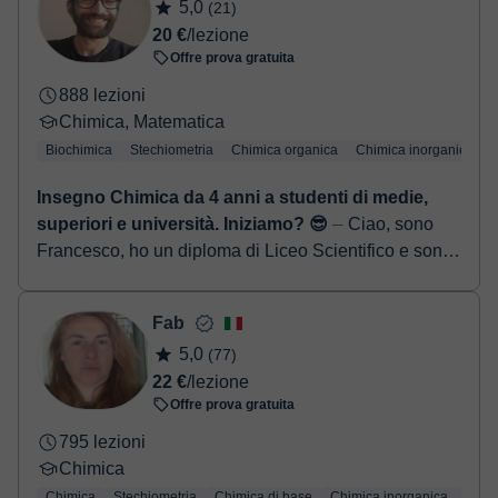
5,0
(21)
20 €
/lezione
Offre prova gratuita
888 lezioni
Chimica, Matematica
Biochimica
Stechiometria
Chimica organica
Chimica inorganica
C
Insegno Chimica da 4 anni a studenti di medie,
superiori e università. Iniziamo? 😎
⏤ Ciao, sono
Francesco, ho un diploma di Liceo Scientifico e sono
un laureando in Scienze Biologiche (curriculum bio-
sanitario). Impartisco lezioni pri...
Fab
5,0
(77)
22 €
/lezione
Offre prova gratuita
795 lezioni
Chimica
Chimica
Stechiometria
Chimica di base
Chimica inorganica
Chimi