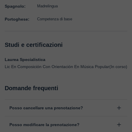
Spagnolo:
Madrelingua
Portoghese:
Competenza di base
Studi e certificazioni
Laurea Specialistica
Lic En Composición Con Orientación En Música Popular(In corso)
Domande frequenti
Posso cancellare una prenotazione?
Sì, puoi cancellare una prenotazione fino ad un massimo di 8 ore
Posso modificare la prenotazione?
prima della lezione, indicando il motivo della cancellazione.
Studieremo ogni caso in maniera personale per procedere alla