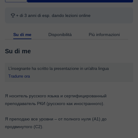
+ di 3 anni di esp. dando lezioni online
Su di me
Disponibilità
Più informazioni
Su di me
L'insegnante ha scritto la presentazione in un'altra lingua
Tradurre ora
Я носитель русского языка и сертифицированный
преподаватель РКИ (русского как иностранного).
Я преподаю все уровни – от полного нуля (A1) до
продвинутого (C2).