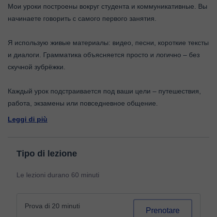
Мои уроки построены вокруг студента и коммуникативные. Вы
начинаете говорить с самого первого занятия.
Я использую живые материалы: видео, песни, короткие тексты
и диалоги. Грамматика объясняется просто и логично – без
скучной зубрёжки.
Каждый урок подстраивается под ваши цели – путешествия,
Leggi di più
Tipo di lezione
Le lezioni durano 60 minuti
Prova di 20 minuti
Prenotare