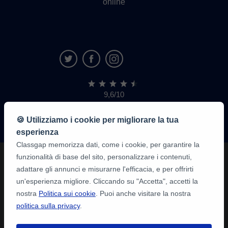
online
9,6/10
1.339.284
recensioni
di
🍪 Utilizziamo i cookie per migliorare la tua
alunni
esperienza
Classgap memorizza dati, come i cookie, per garantire la
funzionalità di base del sito, personalizzare i contenuti,
adattare gli annunci e misurarne l'efficacia, e per offrirti
un'esperienza migliore. Cliccando su "Accetta", accetti la
nostra
Politica sui cookie
. Puoi anche visitare la nostra
politica sulla privacy
.