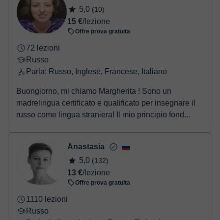
Una volta che hai realizzato il pagamento, riceverai un email di
5,0
(10)
conferma della prenotazione.
15 €
/lezione
Offre prova gratuita
72 lezioni
Russo
Parla: Russo, Inglese, Francese, Italiano
Buongiorno, mi chiamo Margherita ! Sono un
madrelingua certificato e qualificato per insegnare il
russo come lingua straniera! Il mio principio fond...
Anastasia
5,0
(132)
13 €
/lezione
Offre prova gratuita
1110 lezioni
Russo