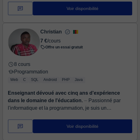
Mathématiq...
Voir disponibilité
Christian
7 €
/cours
Offre un essai gratuit
8 cours
Programmation
Web
C
SQL
Android
PHP
Java
Enseignant dévoué avec cinq ans d'expérience
dans le domaine de l'éducation.
⏤ Passionné par
l'informatique et la programmation, je suis un
enseignant dévoué avec cinq ans d'expérience dans le
domaine de l'éducation. J'ai des apt...
Voir disponibilité