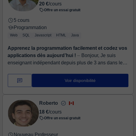
20 €
/cours
Offre un essai gratuit
5 cours
Programmation
Web
SQL
Javascript
HTML
Java
Apprenez la programmation facilement et codez vos
applications dès aujourd’hui !
⏤ Bonjour, Je suis
enseignant indépendant depuis plus de 3 ans dans les
domaines suivants - Informatique - Anglais - Français
Pour les cours d'informat...
Voir disponibilité
Roberto
18 €
/cours
Offre un essai gratuit
Nouveau Professeur