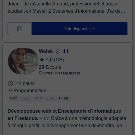
Java
⏤ Je m'appelle Arnaud, professionnel et aussi
étudiant en Master 2 Systèmes d'informations. J'ai de
l'expérience dans l'enseignement (ou plutôt le parta...
Voir disponibilité
Wafaâ
4,0
(106)
20 €
/cours
Offre un essai gratuit
144 cours
Programmation
Web
SQL
PHP
CSS
HTML
Développeuse web et Enseignante d'informatique
en Freelance.
⏤ 👉 Grâce à une méthodologie adaptée
à chaque profil, le développement web devriendra, pour
vous, un jeu d'enfants !!! Diplômée en Sciences