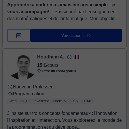
Apprendre a coder n'a jamais été aussi simple : je
para crear logotipos, ilustraciones, animaciones... y
vous accompagne!
⏤ Passionné par l’enseignement
presentaciones, por supuesto. Muy pocas personas
des mathématiques et de l’informatique, Mon objectif est
conocen realmente la infinita capacidad de PowerPoint.
de rendre ces matières accessibles, claires et
Animaciones complejas entre varios elementos,
intéressantes pou...
presentaciones dinámicas con opciones y participación
Voir disponibilité
del público, manejo de vectores al milímetro... Te
enseñaré todos los secretos que esconde este
programa para que puedas plasmar lo que se te pase
Houdhem A.
por la cabeza en una presentación o diseño.
15 €
/cours
Adicionalmente, te enseñaré otras de las muchas
Offre un essai gratuit
funciones que trae PowerPoint: crearemos logotipos
desde cero, personajes animados, gráficos avanzados
Nouveau Professeur
para mostrar datos complejos... A veces no tomar una
Programmation
decisión es la decisión incorrecta... ¿a qué esperas?
Web
SQL
Javascript
NodeJS
CSS
HTML
Pregúntame lo que se te pase por la cabeza, sin
compromiso. Me encantaría ayudarte!
J'insiste sur trois concepts fondamentaux : l'innovation,
l'inspiration et l'interaction. Vous explorerez le monde de
la programmation et du développe...