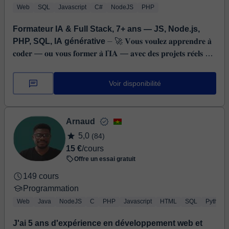
Web
SQL
Javascript
C#
NodeJS
PHP
Formateur IA & Full Stack, 7+ ans — JS, Node.js,
PHP, SQL, IA générative
⏤ 🚀 𝐕𝐨𝐮𝐬 𝐯𝐨𝐮𝐥𝐞𝐳 𝐚𝐩𝐩𝐫𝐞𝐧𝐝𝐫𝐞 𝐚̀
𝐜𝐨𝐝𝐞𝐫 — 𝐨𝐮 𝐯𝐨𝐮𝐬 𝐟𝐨𝐫𝐦𝐞𝐫 𝐚̀ 𝐥'𝐈𝐀 — 𝐚𝐯𝐞𝐜 𝐝𝐞𝐬 𝐩𝐫𝐨𝐣𝐞𝐭𝐬 𝐫𝐞́𝐞𝐥𝐬 ?
𝐕...
Voir disponibilité
Arnaud
5,0
(84)
15 €
/cours
Offre un essai gratuit
149 cours
Programmation
Web
Java
NodeJS
C
PHP
Javascript
HTML
SQL
Python
J'ai 5 ans d'expérience en développement web et