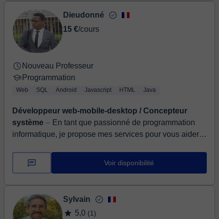
Dieudonné
15 €
/cours
Nouveau Professeur
Programmation
Web
SQL
Android
Javascript
HTML
Java
Développeur web-mobile-desktop / Concepteur
système
⏤ En tant que passionné de programmation
informatique, je propose mes services pour vous aider à
comprendre les concepts clés de la programmation, à
amé...
Voir disponibilité
Sylvain
5,0
(1)