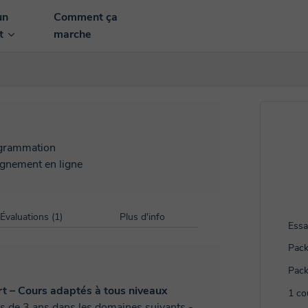
un
Comment ça
nt
marche
grammation
ignement en ligne
Évaluations (1)
Plus d'info
Essa
Pack
Pack
rt – Cours adaptés à tous niveaux
1 co
us de 3 ans dans les domaines suivants -