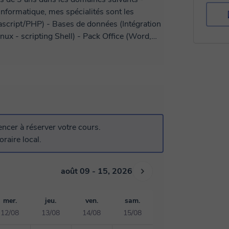
cript/PHP) - Bases de données (Intégration
x - scripting Shell) - Pack Office (Word,
z plus à l'aise dans la maîtrise de cette
 rédaction et la structuration de vos
cer à réserver votre cours.
raire local.
août 09 - 15, 2026
mer.
jeu.
ven.
sam.
12/08
13/08
14/08
15/08