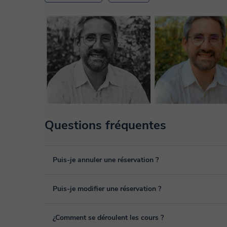
Questions fréquentes
Puis-je annuler une réservation ?
Oui, vous pouvez annuler une réservation jusqu'à 8 heures
Puis-je modifier une réservation ?
pour laquelle vous souhaitez l’annuler. Nous analysons c
remboursement.
Oui, un empêchement peut toujours arriver, vous pouvez d
¿Comment se déroulent les cours ?
depuis la rubrique "cours programmés" de votre espace per