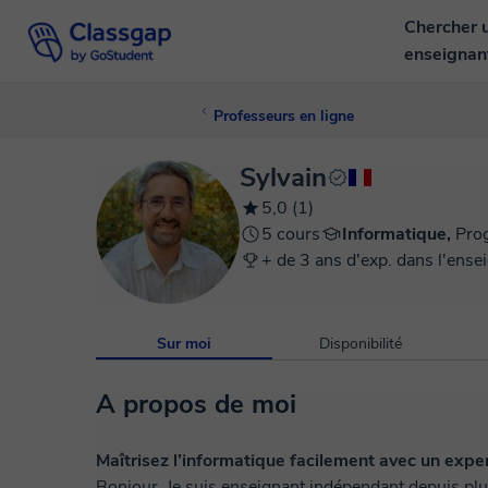
Chercher 
enseigna
Professeurs en ligne
Sylvain
5,0 (1)
5 cours
Informatique,
Pro
+ de 3 ans d'exp. dans l'ense
Sur moi
Disponibilité
A propos de moi
Maîtrisez l’informatique facilement avec un expe
Bonjour, Je suis enseignant indépendant depuis pl