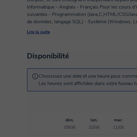
Informatique - Anglais - Français Pour les cours d'informatique, mes spécialités sont les
suivantes - Programmation (Java,C,HTML/CSS/Javas
de données, langage SQL) - Système (Windows, Linu
Excel, Powerpoint) Pour les cours d'Anglais, je peux vous donner des cours de grammaire et
Lire la suite
également faire des conversations afin que vous soye
langue. Pour les cours de Français, je peux vous proposer des cours de grammaire et
d'orthographe. Je peux vous aider également dans la
Disponibilité
documents (Rapport de stage, ...)
Choisissez une date et une heure pour commen
Les heures sont affichées dans votre fuseau ho
dim.
lun.
mar.
09/08
10/08
11/08