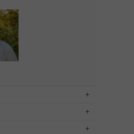
 avant le début du cours, en indiquant la raison
haque cas individuellement pour décider du
onc changer l'heure ou le jour de votre cours
sonnel, en cliquant sur l'option "Changer la date".