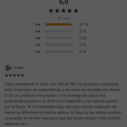
5,0
★★★★★
94 avis
5★
97 %
4★
3 %
3★
0 %
2★
0 %
1★
0 %
Irene
★★★★★
Llevo estudiando 3 años con Yamal. Me ha ayudado a preparar
todo el temario de matemáticas y de física de bachillerato desde
0. Es un profesor encantador y he conseguido pasar los
exámenes gracias a él. Está muy implicado y se nota su pasión
por la física. Si no entiendes algo siempre intenta explicarlo de
maneras diferentes e intenta aplicar la física (y las mates cuando
se puede) al mundo real para que las cosas tengan más sentido.
Además es s
...