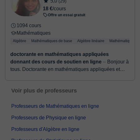
5,0
(29)
confirmer la réservation.
18 €
/cours
Offre un essai gratuit
1094 cours
Mathématiques
Algèbre
Mathématiques de base
Algèbre linéaire
Mathématiques a
doctorante en mathématiques appliquées
donnant des cours de soutien en ligne
⏤ Bonjour à
tous. Doctorante en mathématiques appliquées et
ancienne élève des classes préparatoire option
MPSI/MP, ayant 5 années d’expériences en ense...
Voir plus de professeurs
Professeurs de Mathématiques en ligne
Professeurs de Physique en ligne
Professeurs d'Algèbre en ligne