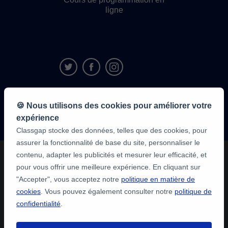
ligne
9,6/10
🍪 Nous utilisons des cookies pour améliorer votre
1 339 284
avis
expérience
des élèves
Classgap stocke des données, telles que des cookies, pour
assurer la fonctionnalité de base du site, personnaliser le
contenu, adapter les publicités et mesurer leur efficacité, et
pour vous offrir une meilleure expérience. En cliquant sur
"Accepter", vous acceptez notre
politique en matière de
cookies
. Vous pouvez également consulter notre
politique de
confidentialité
.