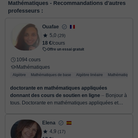
service de messagerie instantanée, le tableau blanc virtuel ou le
Mathématiques - Recommandations d'autres
paiement grâce à notre service de paiement virtuel. Vous avez
traitement de texte en ligne collaboratif.
Voir la classe virtuelle
professeurs :
deux options:
- carte de débit / crédit
- Paypal
Ouafae
Une fois le paiement réglé, nous vous enverrons un e-mail pour
5,0
(29)
confirmer la réservation.
18 €
/cours
Offre un essai gratuit
1094 cours
Mathématiques
Algèbre
Mathématiques de base
Algèbre linéaire
Mathématiques a
doctorante en mathématiques appliquées
donnant des cours de soutien en ligne
⏤ Bonjour à
tous. Doctorante en mathématiques appliquées et
ancienne élève des classes préparatoire option
MPSI/MP, ayant 5 années d’expériences en ense...
Elena
4,9
(17)