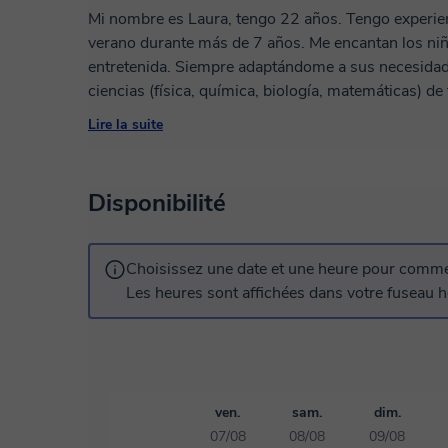
Mi nombre es Laura, tengo 22 años. Tengo experien
verano durante más de 7 años. Me encantan los niñ
entretenida. Siempre adaptándome a sus necesidad
ciencias (física, química, biología, matemáticas) d
Bioquímica y Biología Molecular. Además, también 
Lire la suite
certificado C1. ¡Cualquier duda no dudéis en conta
Disponibilité
Choisissez une date et une heure pour commen
Les heures sont affichées dans votre fuseau ho
ven.
sam.
dim.
07/08
08/08
09/08