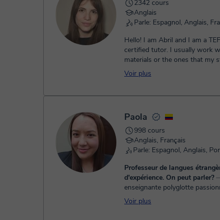
2342 cours
Anglais
Parle: Espagnol, Anglais, Fr
Hello! I am Abril and I am a TE
certified tutor. I usually work
materials or the ones that my 
provide, focusing on the ...
Voir plus
Paola
998 cours
Anglais, Français
Professeur de langues étrangè
d'expérience. On peut parler?
⏤ Je suis
enseignante polyglotte passion
langues et la transmission du sav
Voir plus
commencé à apprendre l’anglais
12 ans et l...