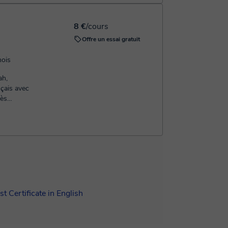
8 €
/cours
Offre un essai gratuit
nois
ah,
nçais avec
rès
et niveau...
t Certificate in English