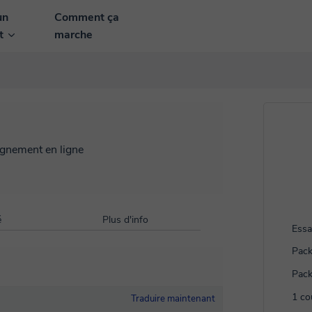
un
Comment ça
nt
marche
ignement en ligne
é
Plus d'info
Essa
Pack
Pack
1 co
Traduire maintenant