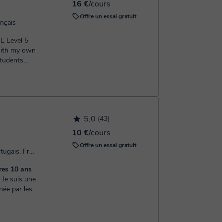
16 €
/cours
Offre un essai gratuit
ançais
FL Level 5
 with my own
students
5,0
(43)
10 €
/cours
Offre un essai gratuit
Parle: Espagnol, Anglais, Portugais, Français
res 10 ans
 une
née par les
oir. J’ai
 à l’âge de