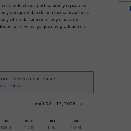
cia dando clases particulares y repaso en
os y que aprendan de una forma divertida y
es y ritmo de cada uno. Doy clases de
e todos los niveles, ya que soy graduada en
doy clases de Inglés, dispongo del
ctarme!
cer à réserver votre cours.
raire local.
août 07 - 13, 2026
lun.
mar.
mer.
jeu.
10/08
11/08
12/08
13/08