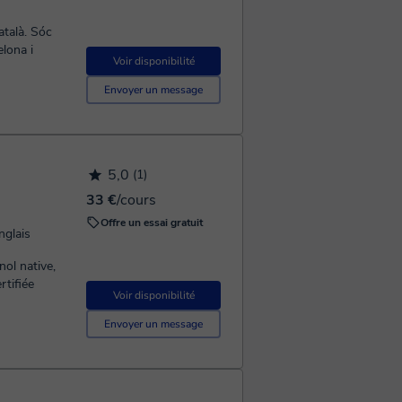
atalà. Sóc
lona i
Voir disponibilité
Envoyer un message
5,0
(1)
33 €
/cours
Offre un essai gratuit
nglais
nol native,
rtifiée
Voir disponibilité
Envoyer un message