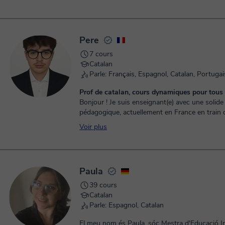
Pere
7 cours
Catalan
Parle: Français, Espagnol, Catalan, Portugai
Prof de catalan, cours dynamiques pour tous 
Bonjour ! Je suis enseignant(e) avec une solid
pédagogique, actuellement en France en train 
le CRPE (Concours de Recrutement de...
Voir plus
Paula
39 cours
Catalan
Parle: Espagnol, Catalan
El meu nom és Paula, sóc Mestra d'Educació In