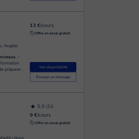
13 €
/cours
Offre un essai gratuit
s, Anglais
niveaux.
⏤
e formation
Voir disponibilité
de préparer
Envoyer un message
5,0
(11)
9 €
/cours
Offre un essai gratuit
fantil i dono