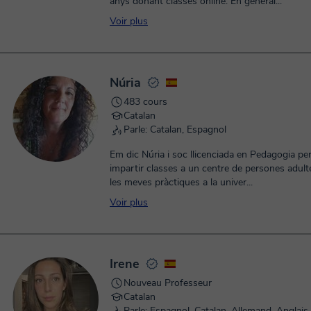
anys donant classes online. En general...
Voir plus
Núria
483 cours
Catalan
Parle: Catalan, Espagnol
Em dic Núria i soc llicenciada en Pedagogia per la 
impartir classes a un centre de persones adult
les meves pràctiques a la univer...
Voir plus
Irene
Nouveau Professeur
Catalan
Parle: Espagnol, Catalan, Allemand, Anglais