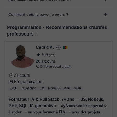
"cours programmés" de votre espace personnel, en cliquant sur
Les cours sont donnés dans la salle de classe virtuelle de
l'option "Changer la date".
Comment dois-je payer le cours ?
classgap, développée à des fins pédagogiques avec de
nombreuses fonctionnalités telles que la vidéoconférence, le
Lorsque vous sélectionnez un cours ou un forfait, vous ferez le
service de messagerie instantanée, le tableau blanc virtuel ou le
Programmation - Recommandations d'autres
paiement grâce à notre service de paiement virtuel. Vous avez
traitement de texte en ligne collaboratif.
Voir la classe virtuelle
professeurs :
deux options:
- carte de débit / crédit
- Paypal
Cedric A.
Une fois le paiement réglé, nous vous enverrons un e-mail pour
5,0
(27)
confirmer la réservation.
20 €
/cours
Offre un essai gratuit
21 cours
Programmation
SQL
Javascript
C#
NodeJS
PHP
Web
Formateur IA & Full Stack, 7+ ans — JS, Node.js,
PHP, SQL, IA générative
⏤ 🚀 𝐕𝐨𝐮𝐬 𝐯𝐨𝐮𝐥𝐞𝐳 𝐚𝐩𝐩𝐫𝐞𝐧𝐝𝐫𝐞
𝐚̀ 𝐜𝐨𝐝𝐞𝐫 — 𝐨𝐮 𝐯𝐨𝐮𝐬 𝐟𝐨𝐫𝐦𝐞𝐫 𝐚̀ 𝐥'𝐈𝐀 — 𝐚𝐯𝐞𝐜 𝐝𝐞𝐬 𝐩𝐫𝐨𝐣𝐞𝐭𝐬