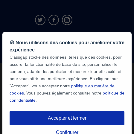
9,6/10
🍪 Nous utilisons des cookies pour améliorer votre
1 339 284
avis
expérience
des élèves
Classgap stocke des données, telles que des cookies, pour
assurer la fonctionnalité de base du site, personnaliser le
contenu, adapter les publicités et mesurer leur efficacité, et
pour vous offrir une meilleure expérience. En cliquant sur
"Accepter", vous acceptez notre
politique en matière de
cookies
. Vous pouvez également consulter notre
politique de
confidentialité
.
Accepter et fermer
Configurer