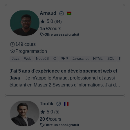
𝐫𝐞́𝐞𝐥𝐬 ? 𝐕...
Arnaud
5,0
(84)
15 €
/cours
Offre un essai gratuit
149 cours
Programmation
Java
Web
NodeJS
C
PHP
Javascript
HTML
SQL
Python
J'ai 5 ans d'expérience en développement web et
Java
⏤ Je m'appelle Arnaud, professionnel et aussi
étudiant en Master 2 Systèmes d'informations. J'ai de
l'expérience dans l'enseignement (ou plutôt le parta...
Toufik
5,0
(8)
20 €
/cours
Offre un essai gratuit