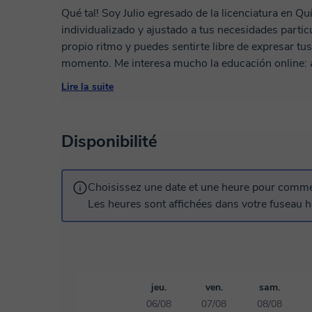
Qué tal! Soy Julio egresado de la licenciatura en 
individualizado y ajustado a tus necesidades particu
propio ritmo y puedes sentirte libre de expresar tu
momento. Me interesa mucho la educación online: 
educación a distancia como laboratorios virtuales. T
Lire la suite
profesor soy tu amigo nerd. Trabajemos juntos
Disponibilité
Choisissez une date et une heure pour commen
Les heures sont affichées dans votre fuseau ho
jeu.
ven.
sam.
06/08
07/08
08/08