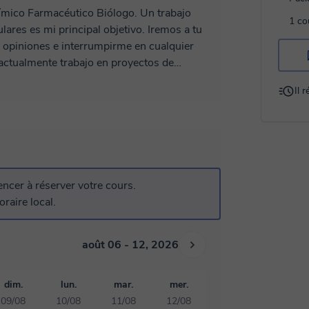
Químico Farmacéutico Biólogo. Un trabajo
1 co
lares es mi principal objetivo. Iremos a tu
s opiniones e interrumpirme en cualquier
actualmente trabajo en proyectos de
e invito a ver mi video de perfil. Más que tu
Il 
! AYÚDAME A AYUDARTE :)
cer à réserver votre cours.
raire local.
août 06 - 12, 2026
dim.
lun.
mar.
mer.
09/08
10/08
11/08
12/08