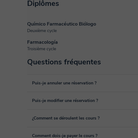
Diplômes
Químico Farmacéutico Biólogo
Deuxième cycle
Farmacología
Troisième cycle
Questions fréquentes
Puis-je annuler une réservation ?
Oui, vous pouvez annuler une réservation jusqu'à 8 heures
Puis-je modifier une réservation ?
pour laquelle vous souhaitez l’annuler. Nous analysons c
remboursement.
Oui, un empêchement peut toujours arriver, vous pouvez d
¿Comment se déroulent les cours ?
depuis la rubrique "cours programmés" de votre espace per
Les cours sont donnés dans la salle de classe virtuelle d
Comment dois-je payer le cours ?