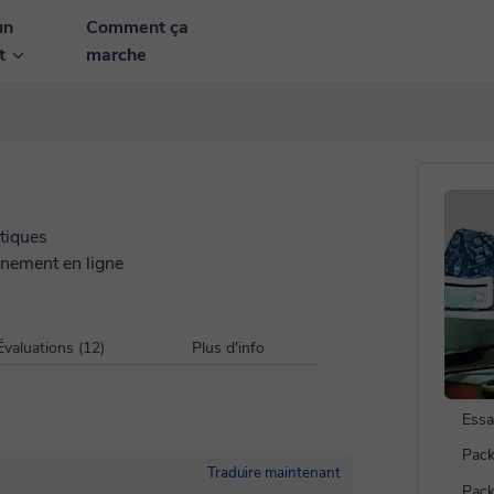
un
Comment ça
nt
marche
tiques
gnement en ligne
Évaluations (12)
Plus d'info
Essa
Pack
Traduire maintenant
Pack