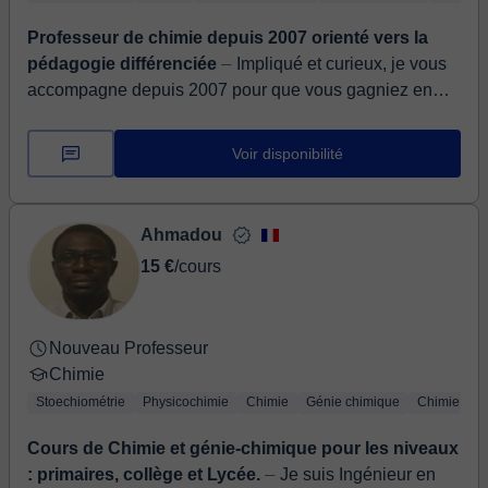
Professeur de chimie depuis 2007 orienté vers la
pédagogie différenciée
⏤ Impliqué et curieux, je vous
accompagne depuis 2007 pour que vous gagniez en
confiance et en compétences. Vous êtes le moteur de
votre vie. Je vous pr...
Voir disponibilité
Ahmadou
15 €
/cours
Nouveau Professeur
Chimie
Stoechiométrie
Physicochimie
Chimie
Génie chimique
Chimie de 
Cours de Chimie et génie-chimique pour les niveaux
: primaires, collège et Lycée.
⏤ Je suis Ingénieur en