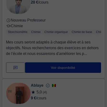
20 €
/cours
Nouveau Professeur
Chimie
Stoechiométrie
Chimie
Chimie organique
Chimie de base
Chimie 
Mes cours seront adaptés à chaque élève et à ses
objectifs. Nous rechercherons des exercices en dehors
de l'école et nous essaierons d'améliorer les p...
Voir disponibilité
Ablaye
5,0
(4)
9 €
/cours