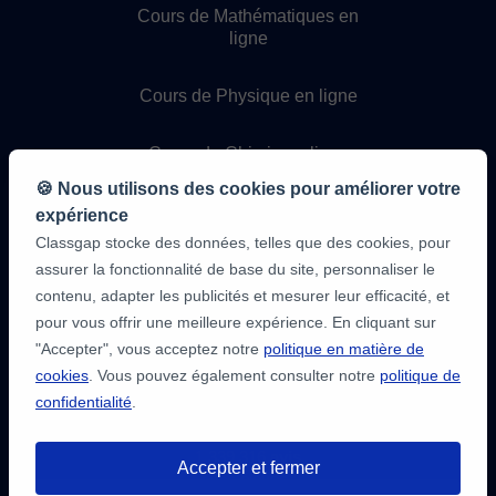
Cours de Mathématiques en
ligne
Cours de Physique en ligne
Cours de Chimie en ligne
🍪 Nous utilisons des cookies pour améliorer votre
Cours de programmation en
expérience
ligne
Classgap stocke des données, telles que des cookies, pour
assurer la fonctionnalité de base du site, personnaliser le
contenu, adapter les publicités et mesurer leur efficacité, et
pour vous offrir une meilleure expérience. En cliquant sur
"Accepter", vous acceptez notre
politique en matière de
cookies
. Vous pouvez également consulter notre
politique de
confidentialité
.
9,6/10
1 339 316
avis
Accepter et fermer
des élèves