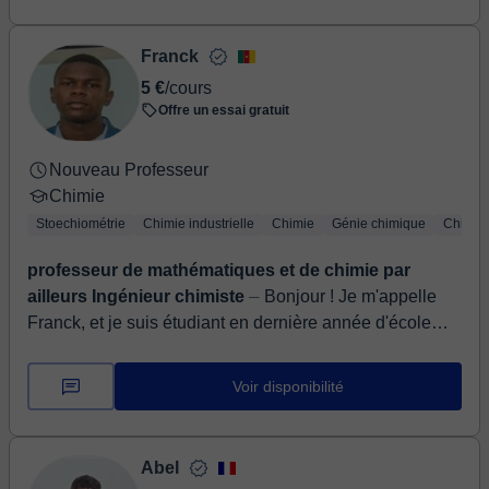
Franck
5 €
/cours
Offre un essai gratuit
Nouveau Professeur
Chimie
Stoechiométrie
Chimie industrielle
Chimie
Génie chimique
Chimie
professeur de mathématiques et de chimie par
ailleurs Ingénieur chimiste
⏤ Bonjour ! Je m'appelle
Franck, et je suis étudiant en dernière année d'école
d'ingénieur en Génie des Matériaux. Si les maths ou la
chimie te semblent...
Voir disponibilité
Abel