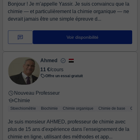
Bonjour ! Je m’appelle Yassir. Je suis convaincu que la
universitari che necessitano di supporto nelle materie
chimie — et particulièrement la chimie organique — ne
scientifiche. Cerco sempre di creare un ambiente
devrait jamais être une simple épreuve d...
positivo e stimolante, dove fare domande è semplice e
imparare diventa più piacevole. Sarò felice di
accompagnarti passo dopo passo verso il
Voir disponibilité
raggiungimento dei tuoi obiettivi!
Ahmed
11 €
/cours
Offre un essai gratuit
Nouveau Professeur
Chimie
Stoechiométrie
Biochimie
Chimie organique
Chimie de base
Chimi
Je suis monsieur AHMED, professeur de chimie avec
plus de 15 ans d'expérience dans l'enseignement de la
chimie en ligne, utilisant des méthodes et app...