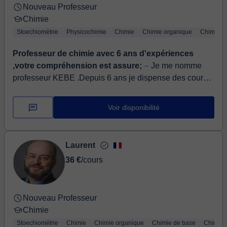
Nouveau Professeur
Chimie
Stoechiométrie
Physicochimie
Chimie
Chimie organique
Chimie d
Professeur de chimie avec 6 ans d'expériences
,votre compréhension est assure;
⏤ Je me nomme
professeur KEBE .Depuis 6 ans je dispense des cours
de mathématiques et de physique chimie pour les
élèves du collège et ceux du lycée. A...
Voir disponibilité
Laurent
36 €
/cours
Nouveau Professeur
Chimie
Stoechiométrie
Chimie
Chimie organique
Chimie de base
Chimie 