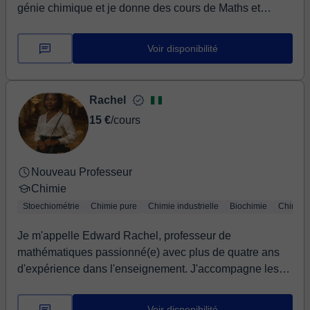
génie chimique et je donne des cours de Maths et
Physique-Chimie jusqu'au niveau Lycée (Terminale). Je
donne aussi des cours d'ap...
Voir disponibilité
Rachel
15 €
/cours
Nouveau Professeur
Chimie
Stoechiométrie
Chimie pure
Chimie industrielle
Biochimie
Chimie
Je m'appelle Edward Rachel, professeur de
mathématiques passionné(e) avec plus de quatre ans
d'expérience dans l'enseignement. J'accompagne les
élève...
Voir disponibilité