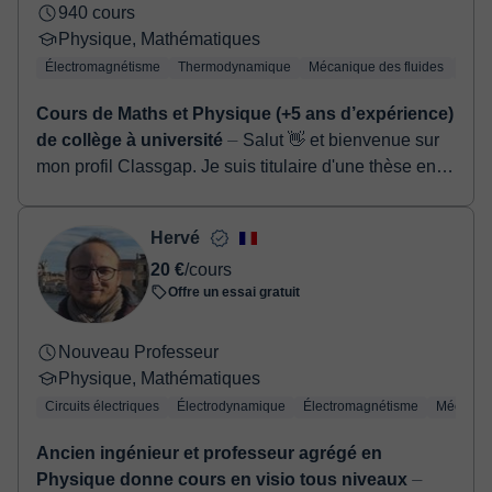
940 cours
Physique, Mathématiques
Électromagnétisme
Thermodynamique
Mécanique des fluides
Phys
Cours de Maths et Physique (+5 ans d’expérience)
de collège à université
⏤ Salut 👋 et bienvenue sur
mon profil Classgap. Je suis titulaire d'une thèse en
science des matériaux, avec une solide expérience
en enseignement et ...
Hervé
20 €
/cours
Offre un essai gratuit
Nouveau Professeur
Physique, Mathématiques
Circuits électriques
Électrodynamique
Électromagnétisme
Mécaniqu
Ancien ingénieur et professeur agrégé en
Physique donne cours en visio tous niveaux
⏤