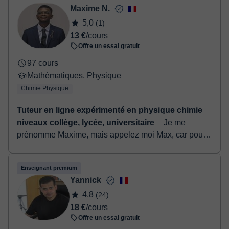
- Paypal
Maxime N.
Une fois le paiement réglé, nous vous enverrons un e-mail pour
5,0
(1)
confirmer la réservation.
13 €
/cours
Offre un essai gratuit
97 cours
Mathématiques, Physique
Chimie Physique
Tuteur en ligne expérimenté en physique chimie
niveaux collège, lycée, universitaire
⏤ Je me
prénomme Maxime, mais appelez moi Max, car pour
tout ce que j'entreprends, je me donne toujours au
max ! Mon parcours académatique comprend un ...
Enseignant premium
Yannick
4,8
(24)
18 €
/cours
Offre un essai gratuit