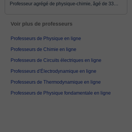
Professeur agrégé de physique-chimie, âgé de 33
ans, j’ai accompagné depuis 2019 en marge de mes
fonctions d’enseignant en lycées, plus de 60 élèves
Voir plus de professeurs
e...
Professeurs de Physique en ligne
Professeurs de Chimie en ligne
Professeurs de Circuits électriques en ligne
Professeurs d'Électrodynamique en ligne
Professeurs de Thermodynamique en ligne
Professeurs de Physique fondamentale en ligne