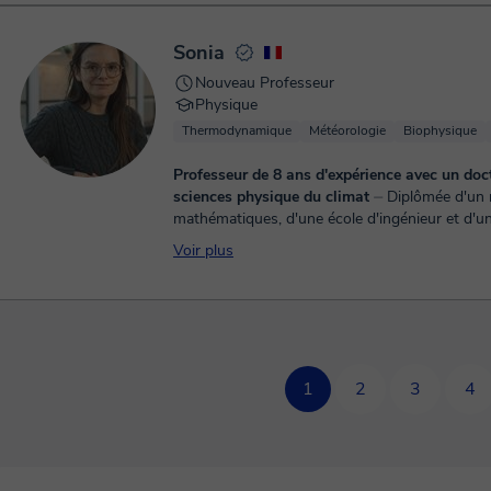
Sonia
Nouveau Professeur
Physique
Thermodynamique
Météorologie
Biophysique
Professeur de 8 ans d'expérience avec un doc
sciences physique du climat
⏤ Diplômée d'un master de
mathématiques, d'une école d'ingénieur et d'u
sciences du climat. J'ai donné pendant 3 ans d
Voir plus
l'universi...
1
2
3
4