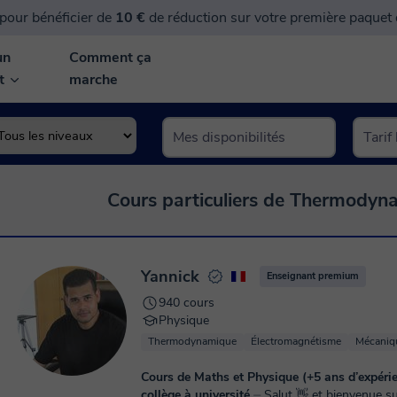
pour bénéficier de
10 €
de réduction sur votre première paquet
un
Comment ça
nt
marche
Cours particuliers de Thermodyna
Yannick
Enseignant premium
940 cours
Physique
Thermodynamique
Électromagnétisme
Mécaniqu
Cours de Maths et Physique (+5 ans d’expéri
collège à université
⏤ Salut 👋 et bienvenue sur mon profil