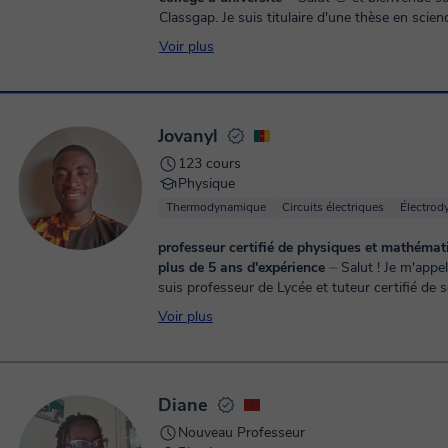
Classgap. Je suis titulaire d'une thèse en science des
matériaux, avec une solide expérience en ense
Voir plus
...
Jovanyl
123 cours
Physique
Thermodynamique
Circuits électriques
Électrod
professeur certifié de physiques et mathémat
plus de 5 ans d'expérience
⏤ Salut ! Je m'appelle Jovanyl, je
suis professeur de Lycée et tuteur certifié de 
physiques et mathématiques titulaire d'un bacca
Voir plus
Diane
Nouveau Professeur