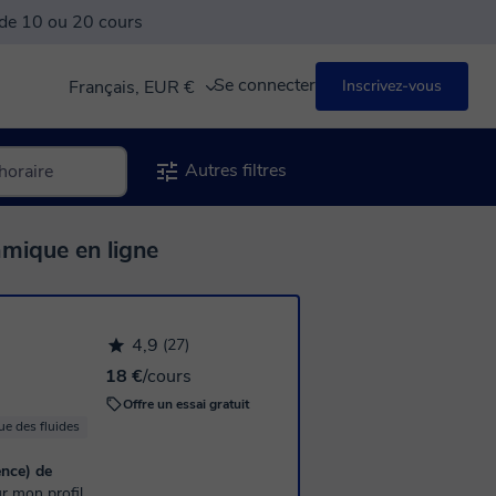
 de 10 ou 20 cours
Se connecter
Français, EUR €
Inscrivez-vous
Autres filtres
mique en ligne
4,9
(27)
18 €
/cours
Offre un essai gratuit
e des fluides
Physique fondamentale
Mécanique quantique
Chimie Physiqu
ence) de