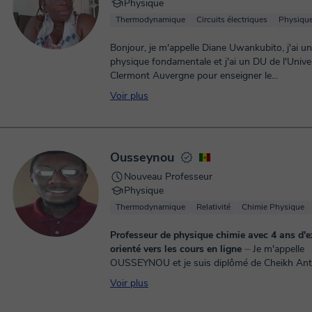
Physique
Thermodynamique
Circuits électriques
Physique
Bonjour, je m'appelle Diane Uwankubito, j'ai un
physique fondamentale et j'ai un DU de l'Unive
Clermont Auvergne pour enseigner le...
Voir plus
Ousseynou
Nouveau Professeur
Physique
Thermodynamique
Relativité
Chimie Physique
Professeur de physique chimie avec 4 ans d'e
orienté vers les cours en ligne
⏤ Je m'appelle
OUSSEYNOU et je suis diplômé de Cheikh Ant
université. Au cours des dernières années ou d
Voir plus
mois, j'ai acquis une expérien...