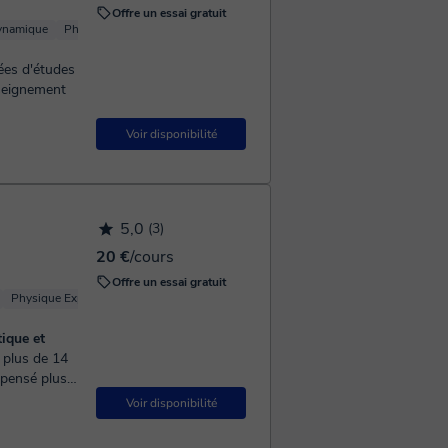
Offre un essai gratuit
ynamique
Physique fondamentale
Physique optique
Physique (Mécanique)
ées d'études
nseignement
Voir disponibilité
5,0
(3)
20 €
/cours
Offre un essai gratuit
Physique Expérimentale
Physique Théorique
Mécanique quantique
ique et
spensé plus
Voir disponibilité