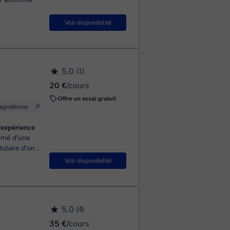
Voir disponibilité
5,0
(1)
20 €
/cours
Offre un essai gratuit
agnétisme
Physique optique
Chimie Physique
Physique (Mécanique)
'expérience
tulaire d'un
J'ai
Voir disponibilité
5,0
(4)
35 €
/cours