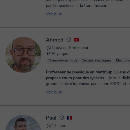
par les sciences et la transmission...
Voir plus
Ahmed
Nouveau Professeur
Physique
Thermodynamique
Circuits électriques
Électrom
Professeur de physique en MathSup 11 ans d
propose cours pour des lycéens
⏤ Je suis diplômé d'une
grande école d'ingénieur parisienne ESPCI et ti
doctorat de l’École des Mines de Saint-Étienne. 
Voir plus
commencé l'aven...
Paul
11 cours