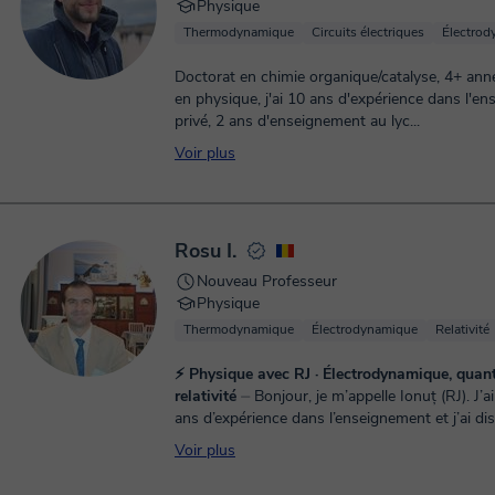
Physique
Thermodynamique
Circuits électriques
Électrod
Doctorat en chimie organique/catalyse, 4+ ann
en physique, j'ai 10 ans d'expérience dans l'e
privé, 2 ans d'enseignement au lyc...
Voir plus
Rosu I.
Nouveau Professeur
Physique
Thermodynamique
Électrodynamique
Relativité
⚡ Physique avec RJ · Électrodynamique, quant
relativité
⏤ Bonjour, je m’appelle Ionuț (RJ). J’ai plus de 14
ans d’expérience dans l’enseignement et j’ai di
de 30 000 cours en mathématiques et phy...
Voir plus