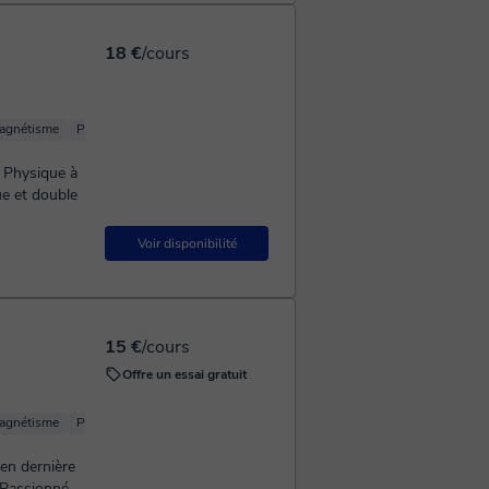
18 €
/cours
agnétisme
Physique Expérimentale
Physique fondamentale
Physique optiqu
n Physique à
ue et double
Voir disponibilité
15 €
/cours
Offre un essai gratuit
agnétisme
Physique fondamentale
Chimie Physique
Physique (Mécanique)
 en dernière
 Passionné