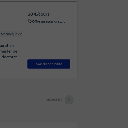
60 €
/cours
Offre un essai gratuit
Mécanique des fluides
torat en
n doctorat en
es cours à
Voir disponibilité
Suivant