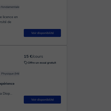
 fondamentale
Physique optique
Mécanique quantique
Physique (Mécaniqu
e licence en
rsité de
Voir disponibilité
15 €
/cours
Offre un essai gratuit
Physique (Mécanique)
Physique quantique
xpérience
a Diop
es derniers
Voir disponibilité