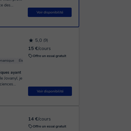
ignement et
Voir disponibilité
5,0
(9)
15 €
/cours
Offre un essai gratuit
ynamique
Électromagnétisme
Physique fondamentale
Physique (Mécanique)
iques ayant
sciences
lauré...
Voir disponibilité
14 €
/cours
Offre un essai gratuit