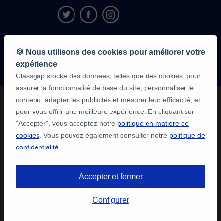
9,6/10
🍪 Nous utilisons des cookies pour améliorer votre
1 339 316
avis
expérience
des élèves
Classgap stocke des données, telles que des cookies, pour
assurer la fonctionnalité de base du site, personnaliser le
contenu, adapter les publicités et mesurer leur efficacité, et
pour vous offrir une meilleure expérience. En cliquant sur
"Accepter", vous acceptez notre
politique en matière de
cookies
. Vous pouvez également consulter notre
politique de
confidentialité
.
Accepter et fermer
Configurer