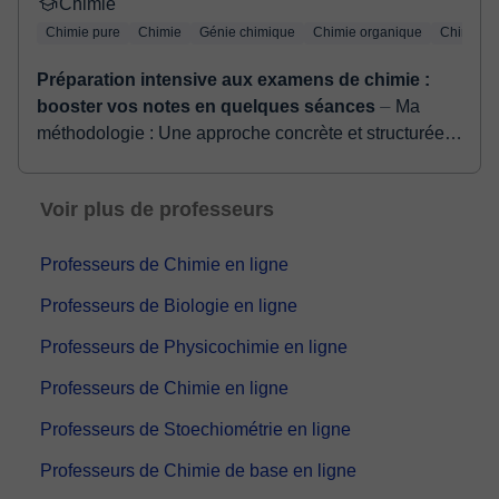
Chimie
Chimie pure
Chimie
Génie chimique
Chimie organique
Chimie i
Préparation intensive aux examens de chimie :
booster vos notes en quelques séances
⏤ Ma
méthodologie : Une approche concrète et structurée
pour réussir ! Chaque élève est unique, c'est pourquoi
j'adapte rigoureusement mon approche en f...
Voir plus de professeurs
Professeurs de Chimie en ligne
Professeurs de Biologie en ligne
Professeurs de Physicochimie en ligne
Professeurs de Chimie en ligne
Professeurs de Stoechiométrie en ligne
Professeurs de Chimie de base en ligne