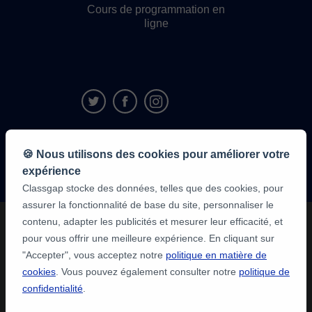
Cours de programmation en
ligne
9,6/10
🍪 Nous utilisons des cookies pour améliorer votre
1 339 284
avis
expérience
des élèves
Classgap stocke des données, telles que des cookies, pour
assurer la fonctionnalité de base du site, personnaliser le
contenu, adapter les publicités et mesurer leur efficacité, et
pour vous offrir une meilleure expérience. En cliquant sur
"Accepter", vous acceptez notre
politique en matière de
cookies
. Vous pouvez également consulter notre
politique de
confidentialité
.