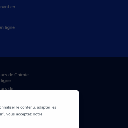
nant en
en ligne
urs de Chimie
 ligne
urs de
ogrammation
 ligne
nnaliser le contenu, adapter les
ter", vous acceptez notre