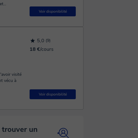
t...
Voir disponibilité
5,0
(9)
18 €
/cours
avoir visité
nt vécu à
Voir disponibilité
 trouver un