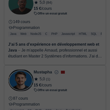
5,0
(84)
confirmer la réservation.
15 €
/cours
Offre un essai gratuit
149 cours
Programmation
Java
Web
NodeJS
C
PHP
Javascript
HTML
SQL
Python
J'ai 5 ans d'expérience en développement web et
Java
⏤ Je m'appelle Arnaud, professionnel et aussi
étudiant en Master 2 Systèmes d'informations. J'ai de
l'expérience dans l'enseignement (ou plutôt le parta...
Mustapha
5,0
(1)
15 €
/cours
Offre un essai gratuit
87 cours
Programmation