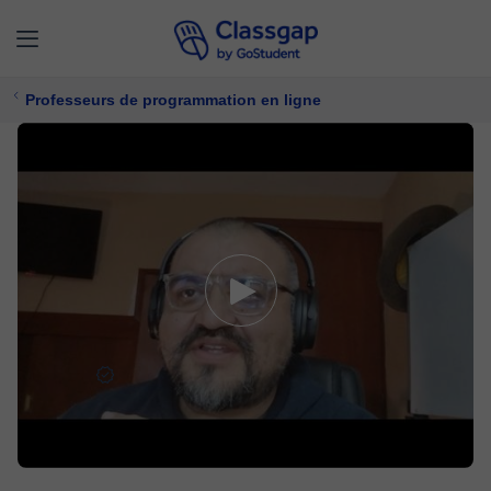
Professeurs de programmation en ligne
Alfredo
5,0 (35)
282 cours
Programmation
Offre un essai gratuit
10 €/
cours