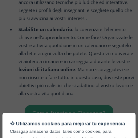
ancora utilizzano tecniche più ludiche ed interattive.
Leggete i profili degli insegnanti e scegliete quello che
più si avvicina ai vostri interessi.
Stabilite un calendario
: la coerenza è l'elemento
chiave nell'apprendimento. Come fare? Organizzate le
vostre attività quotidiane in un calendario e seguitelo
alla lettera ogni volta che potete. Questo vi motiverà e
vi aiuterà a rimanere in carreggiata durante le vostre
lezioni di italiano online
. Ma non scoraggiatevi se
non riuscite a fare tutto: in questo caso, dovreste porvi
obiettivi più realistici che si adattino al vostro lavoro e
alla vostra vita quotidiana.
Come funziona Classgap?
🍪 Utilizamos cookies para mejorar tu experiencia
Classgap almacena datos, tales como cookies, para