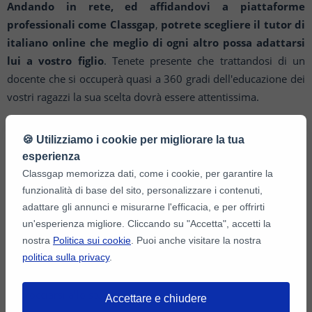
Andando in rete, ed affidandovi a piattaforme
professionali come Classgap
,
potrete scegliere il
tutor di
italiano online che meglio di ogni altro possa adattarsi
lui a vostro figlio
. Tenete presente che
trattandosi di un
docente che si occuperà quasi a 360 gradi dell'educazione dei
vostri ragazzi la sua
scelta dovrà essere attentissima.
🍪 Utilizziamo i cookie per migliorare la tua
Iscriviti su Classgap
esperienza
Classgap memorizza dati, come i cookie, per garantire la
funzionalità di base del sito, personalizzare i contenuti,
adattare gli annunci e misurarne l'efficacia, e per offrirti
Classgap
è una piattaforma online ideale per trovare un
un'esperienza migliore. Cliccando su "Accetta", accetti la
insegnante di italiano online
che possa
dare
ripetizioni di
nostra
Politica sui cookie
. Puoi anche visitare la nostra
italiano online
politica sulla privacy
ai vostri figli, aiutandoli nel fare i compiti e
.
collaborando nel
fornirgli il giusto metodo con cui
approcciarsi allo studio.
Accettare e chiudere