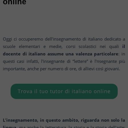
online
Oggi ci occuperemo dell'insegnamento di italiano dedicato a
scuole elementari e medie, corsi
scolastici nei quali
il
docente di italiano assume una valenza particolare
: in
questi casi infatti,
l'insegnante di “lettere” è l'nsegnante più
importante, anche per numero di ore, di allievi così giovani.
Trova il tuo tutor di italiano online
L'insegnamento, in questo ambito, riguarda non solo la
lingua
, ma anche la letteratura, la
storia
e la
storia dell'arte: