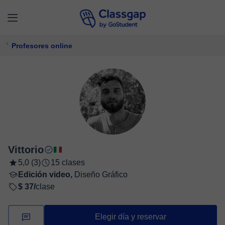
Profesores online
Vittorio
5,0 (3)
15 clases
Edición video,
Diseño Gráfico
$ 37/
clase
Elegir día y reservar