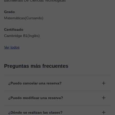
Bachillerato De Ciencias Tecnológicas
Grado
Matemáticas(Cursando)
Certificado
Cambridge B1(Inglés)
Ver todos
Preguntas más frecuentes
¿Puedo cancelar una reserva?
Sí, puedes cancelar una reserva hasta un máximo de 8 horas
¿Puedo modificar una reserva?
antes de la clase, indicando el motivo de cancelación.
Estudiaremos cada caso de forma personal para proceder a la
Sí, siempre puede surgir algún imprevisto, por lo que podrás
devolución del importe.
¿Dónde se realizan las clases?
cambiar la hora o el día de clase. Puedes hacerlo desde tu área