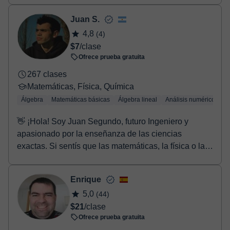
Juan S.
4,8
(4)
$7
/clase
Ofrece prueba gratuita
267 clases
Matemáticas, Física, Química
Álgebra
Matemáticas básicas
Álgebra lineal
Análisis numérico
Tr
👋 ¡Hola! Soy Juan Segundo, futuro Ingeniero y
apasionado por la enseñanza de las ciencias
exactas. Si sentís que las matemáticas, la física o la
quí...
Enrique
5,0
(44)
$21
/clase
Ofrece prueba gratuita