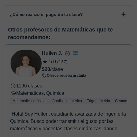
personal, dentro de "Clases programadas", en la opción
Las clases se realizan en el aula virtual de Classgap,
“Cambiar fecha”.
¿Cómo realizo el pago de la clase?
desarrollada para el ámbito formativo con muchas
funcionalidades específicas para ello, como el vídeo-chat, la
En el momento en que selecciones una clase o un pack de
pizarra virtual o el editor de textos a tiempo real. En el siguiente
Otros profesores de Matemáticas que te
horas, podrás realizar el pago mediante nuestro TPV virtual.
enlace puedes ver una demo del aula y conocerla:
Ver aula
recomendamos:
Tienes dos opciones para efectuar el pago:
virtual
- Tarjeta de crédito.
- Paypal.
Huilen J.
Una vez realices el pago de la clase, recibirás un e-mail de
5,0
(137)
confirmación de la reserva.
$20
/clase
Ofrece prueba gratuita
1196 clases
Matemáticas, Química
Matemáticas básicas
Análisis numérico
Trigonometría
Geometría
¡Hola! Soy Huilen, estudiante avanzada de Ingeniería
Química. Busco poder transmitir el gusto por las
matemáticas y hacer las clases dinámicas, dando ...