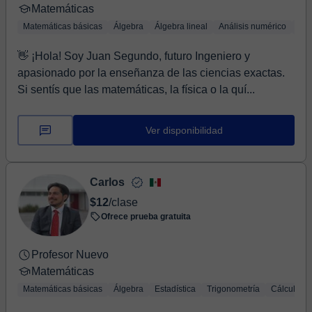
Matemáticas
Matemáticas básicas
Álgebra
Álgebra lineal
Análisis numérico
Tri
👋 ¡Hola! Soy Juan Segundo, futuro Ingeniero y
apasionado por la enseñanza de las ciencias exactas.
Si sentís que las matemáticas, la física o la quí...
Ver disponibilidad
Carlos
$12
/clase
Ofrece prueba gratuita
Profesor Nuevo
Matemáticas
Matemáticas básicas
Álgebra
Estadística
Trigonometría
Cálculo