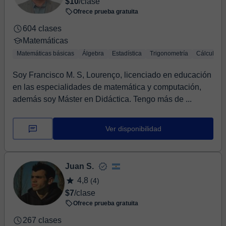
$10
/clase
Ofrece prueba gratuita
604 clases
Matemáticas
Matemáticas básicas
Álgebra
Estadística
Trigonometría
Cálculo
Soy Francisco M. S, Lourenço, licenciado en educación
en las especialidades de matemática y computación,
además soy Máster en Didáctica. Tengo más de ...
Ver disponibilidad
Juan S.
4,8
(4)
$7
/clase
Ofrece prueba gratuita
267 clases