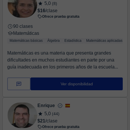
5,0
(8)
$16
/clase
Ofrece prueba gratuita
90 clases
Matemáticas
Matemáticas básicas
Álgebra
Estadística
Matemáticas aplicadas
T
Matemáticas es una materia que presenta grandes
dificultades en muchos estudiantes en parte por una
guía inadecuada en los primeros años de la escuela...
Ver disponibilidad
Enrique
5,0
(44)
$21
/clase
Ofrece prueba gratuita