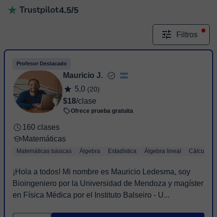
4.5/5
Filtros
Profesor Destacado
Mauricio J.
5,0
(20)
$18
/clase
Ofrece prueba gratuita
160 clases
Matemáticas
Matemáticas básicas
Álgebra
Estadística
Álgebra lineal
Cálculo
¡Hola a todos! Mi nombre es Mauricio Ledesma, soy
Bioingeniero por la Universidad de Mendoza y magíster
en Física Médica por el Instituto Balseiro - U...