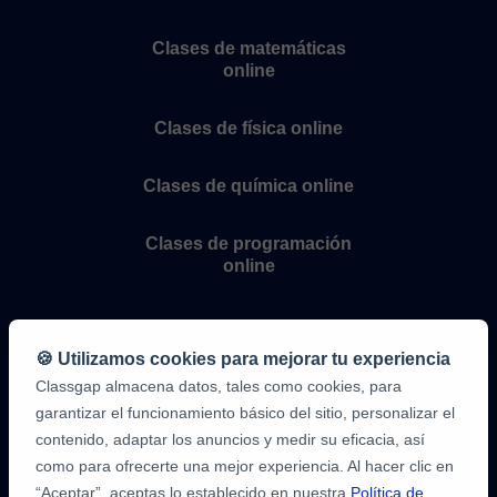
Clases de matemáticas
online
Clases de física online
Clases de química online
Clases de programación
online
🍪 Utilizamos cookies para mejorar tu experiencia
Classgap almacena datos, tales como cookies, para
garantizar el funcionamiento básico del sitio, personalizar el
contenido, adaptar los anuncios y medir su eficacia, así
como para ofrecerte una mejor experiencia. Al hacer clic en
9,6/10
1,339,284
“Aceptar”, aceptas lo establecido en nuestra
Política de