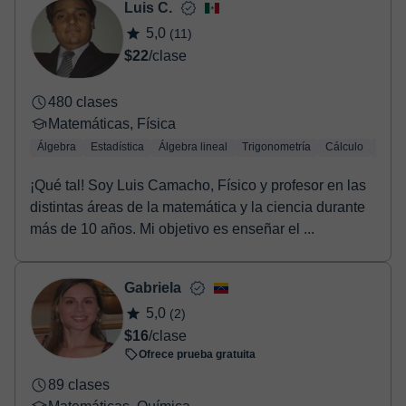
Luis C.
5,0
(11)
$22
/clase
480 clases
Matemáticas, Física
Álgebra
Estadística
Álgebra lineal
Trigonometría
Cálculo
Geom
¡Qué tal! Soy Luis Camacho, Físico y profesor en las
distintas áreas de la matemática y la ciencia durante
más de 10 años. Mi objetivo es enseñar el ...
Gabriela
5,0
(2)
$16
/clase
Ofrece prueba gratuita
89 clases