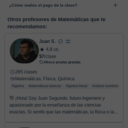
“Cambiar fecha”.
¿Cómo realizo el pago de la clase?
desarrollada para el ámbito formativo con muchas
funcionalidades específicas para ello, como el vídeo-chat, la
En el momento en que selecciones una clase o un pack de
pizarra virtual o el editor de textos a tiempo real. En el siguiente
Otros profesores de Matemáticas que te
horas, podrás realizar el pago mediante nuestro TPV virtual.
enlace puedes ver una demo del aula y conocerla:
Ver aula
recomendamos:
Tienes dos opciones para efectuar el pago:
virtual
- Tarjeta de crédito.
- Paypal.
Juan S.
Una vez realices el pago de la clase, recibirás un e-mail de
4,8
(4)
confirmación de la reserva.
$7
/clase
Ofrece prueba gratuita
265 clases
Matemáticas, Física, Química
Álgebra
Matemáticas básicas
Álgebra lineal
Análisis numérico
Tr
👋 ¡Hola! Soy Juan Segundo, futuro Ingeniero y
apasionado por la enseñanza de las ciencias
exactas. Si sentís que las matemáticas, la física o la
quí...