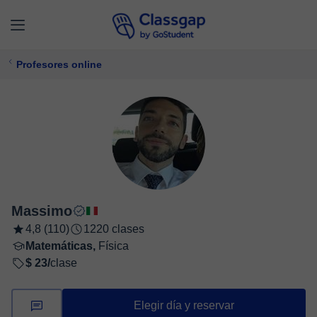
Profesores online
Massimo
4,8 (110)
1220 clases
Matemáticas,
Física
$ 23/
clase
Elegir día y reservar