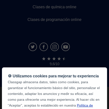
Clases de química online
Clases de programación online
9,6/10
1,339,284
opiniones
de
🍪 Utilizamos cookies para mejorar tu experiencia
alumnos
Classgap almacena datos, tales como cookies, para
garantizar el funcionamiento básico del sitio, personalizar el
contenido, adaptar los anuncios y medir su eficacia, así
como para ofrecerte una mejor experiencia. Al hacer clic en
“Aceptar”, aceptas lo establecido en nuestra
Política de