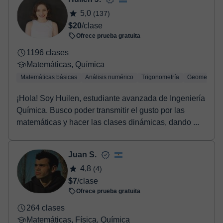
Una vez realices el pago de la clase, recibirás un e-mail de
5,0
(137)
confirmación de la reserva.
$20
/clase
Ofrece prueba gratuita
1196 clases
Matemáticas, Química
Matemáticas básicas
Análisis numérico
Trigonometría
Geometría
¡Hola! Soy Huilen, estudiante avanzada de Ingeniería
Química. Busco poder transmitir el gusto por las
matemáticas y hacer las clases dinámicas, dando ...
Juan S.
4,8
(4)
$7
/clase
Ofrece prueba gratuita
264 clases
Matemáticas, Física, Química