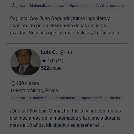
Álgebra
Matemáticas básicas
Álgebra lineal
Análisis numérico
Tr
👋 ¡Hola! Soy Juan Segundo, futuro Ingeniero y
apasionado por la enseñanza de las ciencias
exactas. Si sentís que las matemáticas, la física o la
quí...
Luis C.
5,0
(11)
$22
/clase
480 clases
Matemáticas, Física
Álgebra
Estadística
Álgebra lineal
Trigonometría
Cálculo
Geom
¡Qué tal! Soy Luis Camacho, Físico y profesor en las
distintas áreas de la matemática y la ciencia durante
más de 10 años. Mi objetivo es enseñar el ...