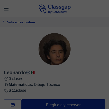
Profesores online
Leonardo
0 clases
Matemáticas,
Dibujo Técnico
$ 11/
clase
Elegir día y reservar