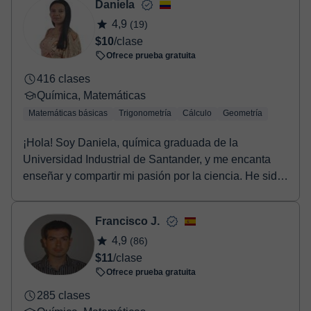
Daniela
4,9
(19)
$10
/clase
Ofrece prueba gratuita
416 clases
Química, Matemáticas
Matemáticas básicas
Trigonometría
Cálculo
Geometría
¡Hola! Soy Daniela, química graduada de la
Universidad Industrial de Santander, y me encanta
enseñar y compartir mi pasión por la ciencia. He sido
tut...
Francisco J.
4,9
(86)
$11
/clase
Ofrece prueba gratuita
285 clases