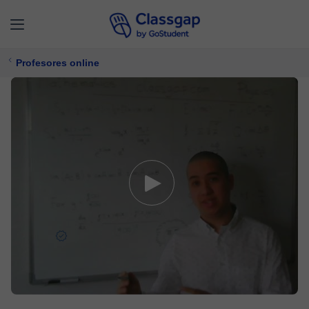
Profesores online
Jose I.
5,0 (52)
615 clases
Matemáticas,
Física
Ofrece prueba gratuita
$ 22/
clase