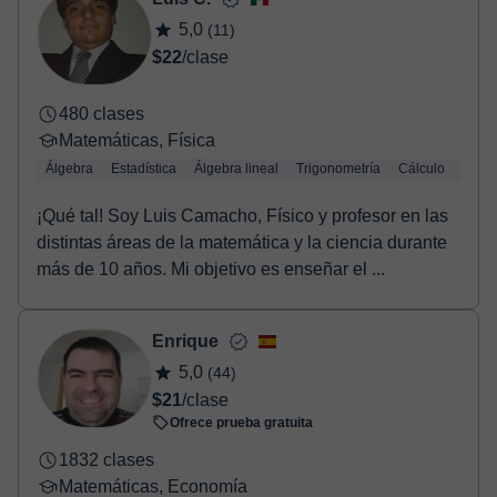
5,0
(11)
$22
/clase
480 clases
Matemáticas, Física
Álgebra
Estadística
Álgebra lineal
Trigonometría
Cálculo
Geom
¡Qué tal! Soy Luis Camacho, Físico y profesor en las
distintas áreas de la matemática y la ciencia durante
más de 10 años. Mi objetivo es enseñar el ...
Enrique
5,0
(44)
$21
/clase
Ofrece prueba gratuita
1832 clases
Matemáticas, Economía