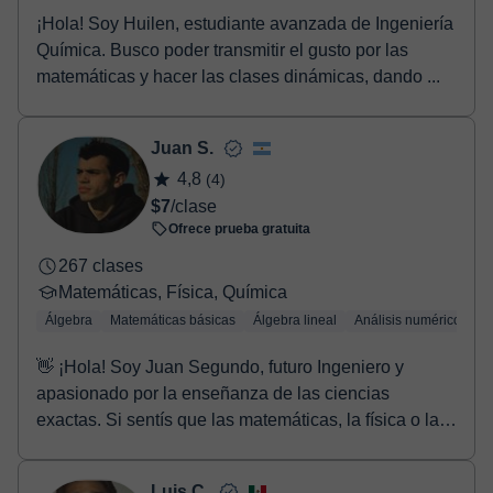
¡Hola! Soy Huilen, estudiante avanzada de Ingeniería
Química. Busco poder transmitir el gusto por las
matemáticas y hacer las clases dinámicas, dando ...
Juan S.
4,8
(4)
$7
/clase
Ofrece prueba gratuita
267 clases
Matemáticas, Física, Química
Álgebra
Matemáticas básicas
Álgebra lineal
Análisis numérico
Tr
👋 ¡Hola! Soy Juan Segundo, futuro Ingeniero y
apasionado por la enseñanza de las ciencias
exactas. Si sentís que las matemáticas, la física o la
quí...
Luis C.