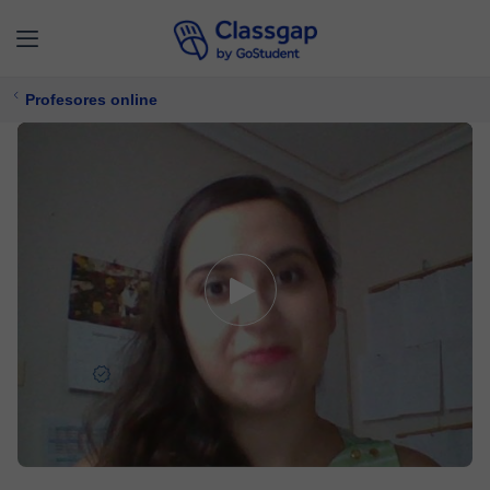
Profesores online
Beatriz
4,9 (78)
471 clases
Matemáticas,
Química
Ofrece prueba gratuita
$ 16/
clase