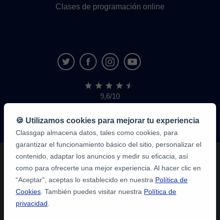
Clases de programación online
9,6/10
1,339,284
opiniones
de
🍪 Utilizamos cookies para mejorar tu experiencia
alumnos
Classgap almacena datos, tales como cookies, para
garantizar el funcionamiento básico del sitio, personalizar el
contenido, adaptar los anuncios y medir su eficacia, así
como para ofrecerte una mejor experiencia. Al hacer clic en
“Aceptar”, aceptas lo establecido en nuestra
Política de
Cookies
. También puedes visitar nuestra
Política de
privacidad
.