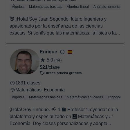
Álgebra
Matemáticas básicas
Álgebra lineal
Análisis numérico
Tr
👋 ¡Hola! Soy Juan Segundo, futuro Ingeniero y
apasionado por la enseñanza de las ciencias
exactas. Si sentís que las matemáticas, la física o la
quí...
Enrique
5,0
(44)
$21
/clase
Ofrece prueba gratuita
1831 clases
Matemáticas, Economía
Álgebra
Matemáticas básicas
Matemáticas aplicadas
Trigonometría
¡Hola! Soy Enrique. 👋 👨‍🏫 Profesor “Leyenda” en la
plataforma y especializado en 🧮 Matemáticas y 📈
Economía. Doy clases personalizadas y adapta...