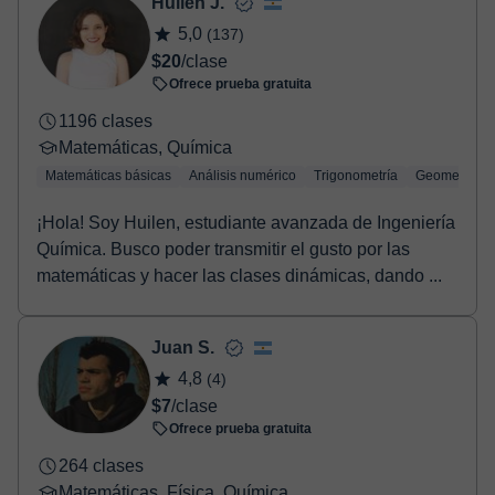
Huilen J.
Una vez realices el pago de la clase, recibirás un e-mail de
5,0
(137)
confirmación de la reserva.
$20
/clase
Ofrece prueba gratuita
1196 clases
Matemáticas, Química
Matemáticas básicas
Análisis numérico
Trigonometría
Geometría
¡Hola! Soy Huilen, estudiante avanzada de Ingeniería
Química. Busco poder transmitir el gusto por las
matemáticas y hacer las clases dinámicas, dando ...
Juan S.
4,8
(4)
$7
/clase
Ofrece prueba gratuita
264 clases
Matemáticas, Física, Química