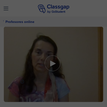
Profesores online
Ainhoa
0 clases
Inglés,
Euskera
Ofrece prueba gratuita
$ 20/
clase