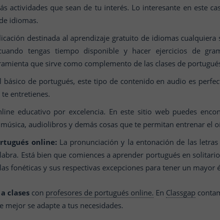
s actividades que sean de tu interés. Lo interesante en este c
 de idiomas.
icación destinada al aprendizaje gratuito de idiomas cualquiera s
uando tengas tiempo disponible y hacer ejercicios de gramá
ramienta que sirve como complemento de las clases de portugué
el básico de portugués, este tipo de contenido en audio es perfect
te entretienes.
line educativo por excelencia. En este sitio web puedes encont
 música, audiolibros y demás cosas que te permitan entrenar el o
ortugués online:
La pronunciación y la entonación de las letras
labra. Está bien que comiences a aprender portugués en solitari
glas fonéticas y sus respectivas excepciones para tener un mayor é
a clases
con
profesores de portugués online.
En
Classgap
contam
ue mejor se adapte a tus necesidades.