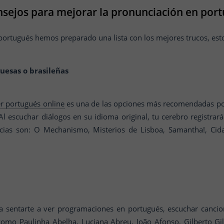
sejos para mejorar la pronunciación en por
portugués hemos preparado una lista con los mejores trucos, est
guesas o brasileñas
r portugués online
es una de las opciones más recomendadas por 
Al escuchar diálogos en su idioma original, tu cerebro registrar
cias son: O Mechanismo, Misterios de Lisboa, Samantha!, Cid
ra sentarte a ver programaciones en portugués, escuchar canci
 como Paulinha Abelha, Luciana Abreu, João Afonso, Gilberto G