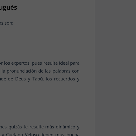
tugués
os son:
los expertos, pues resulta ideal para
á la pronunciación de las palabras con
ade de Deus y Tabú, los recuerdos y
ones quizás te resulte más dinámico y
il y Caetano Veloso tienen muy buena