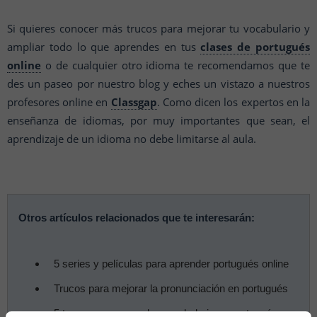
Si quieres conocer más trucos para mejorar tu vocabulario y
ampliar todo lo que aprendes en tus
clases de portugués
online
o de cualquier otro idioma te recomendamos que te
des un paseo por nuestro blog y eches un vistazo a nuestros
profesores online en
Classgap
. Como dicen los expertos en la
enseñanza de idiomas, por muy importantes que sean, el
aprendizaje de un idioma no debe limitarse al aula.
Otros artículos relacionados que te interesarán:
5 series y películas para aprender portugués online
Trucos para mejorar la pronunciación en portugués
5 trucos para aprender vocabulario en portugués