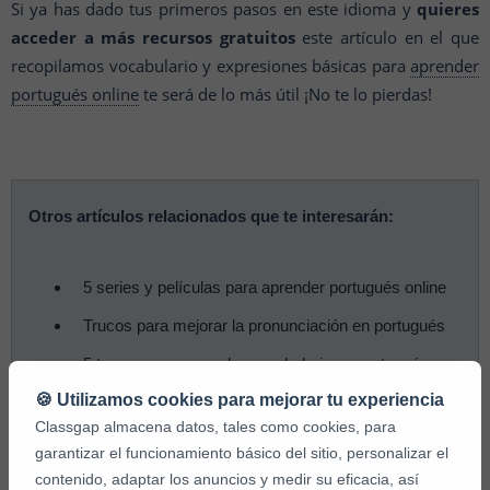
Si ya has dado tus primeros pasos en este idioma y
quieres
acceder a más recursos gratuitos
este artículo en el que
recopilamos vocabulario y expresiones básicas para
aprender
portugués online
te será de lo más útil ¡No te lo pierdas!
Otros artículos relacionados que te interesarán:
5 series y películas para aprender portugués online
Trucos para mejorar la pronunciación en portugués
5 trucos para aprender vocabulario en portugués
🍪 Utilizamos cookies para mejorar tu experiencia
El mejor método para aprender portugués online
Classgap almacena datos, tales como cookies, para
Beneficios de las clases de portugués online
garantizar el funcionamiento básico del sitio, personalizar el
Cómo aprender portugués online
contenido, adaptar los anuncios y medir su eficacia, así